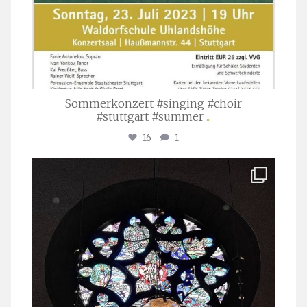
Sommerkonzert #singing #choir
#stuttgart #summer
...
16
1
stuttgarter_oratorienchor
Apr. 1