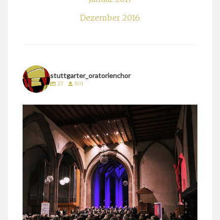
Dezember 2016
stuttgarter_oratorienchor
27
301
stuttgarter_oratorienchor
März 24