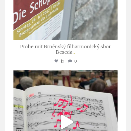
Probe mit Brněnský filharmonický sbor
Beseda
...
15
0
stuttgarter_oratorienchor
Juli 23