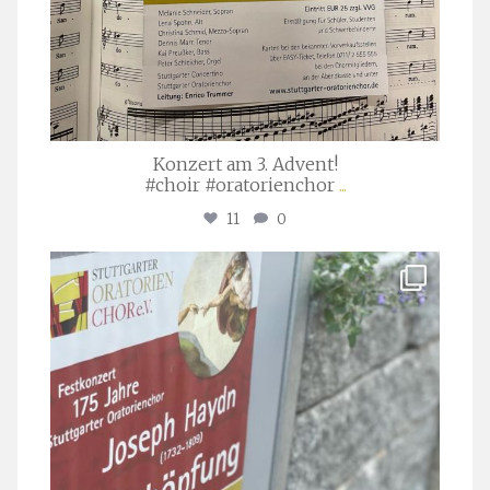
Konzert am 3. Advent!
#choir #oratorienchor
...
11
0
stuttgarter_oratorienchor
Juli 23