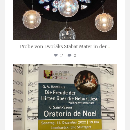
Probe von Dvořáks Stabat Mater in der
...
14
0
stuttgarter_oratorienchor
Nov. 29