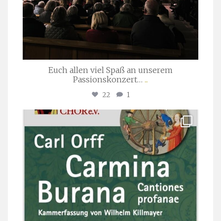
Euch allen viel Spaß an unserem
Passionskonzert…
...
22
1
stuttgarter_oratorienchor
Juli 22