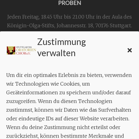
PROBEN
Jeden Freitag, 18.45 Uhr bis 21.00 Uhr in der Aula des
Königin-Olga-Stifts,
Johannesstr. 18,
70176 Stuttgart
.
Zustimmung
KONTAKT
verwalten
Geschäftsstelle:
c./o.
Bruno Feil
Um dir ein optimales Erlebnis zu bieten, verwenden
Aixheimer Str. 18
wir Technologien wie Cookies, um
70619 Stuttgart
Geräteinformationen zu speichern und/oder darauf
zuzugreifen. Wenn du diesen Technologien
MUSIK
zustimmst, können wir Daten wie das Surfverhalten
Musikalischer Leiter:
oder eindeutige IDs auf dieser Website verarbeiten.
Enrico Trummer
Wenn du deine Zustimmung nicht erteilst oder
Tel.
+49 (0)177 / 34 23 57 1
zurückziehst, können bestimmte Merkmale und