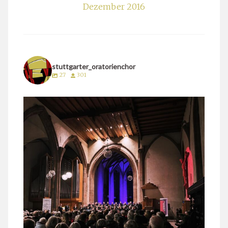
Dezember 2016
stuttgarter_oratorienchor
27
301
stuttgarter_oratorienchor
März 24