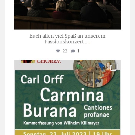
Euch allen viel Spaß an unserem
Passionskonzert…
...
22
1
stuttgarter_oratorienchor
Juli 22