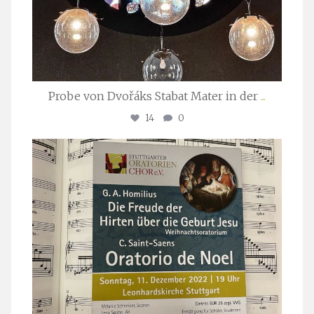
Probe von Dvořáks Stabat Mater in der
...
14
0
stuttgarter_oratorienchor
Nov. 29