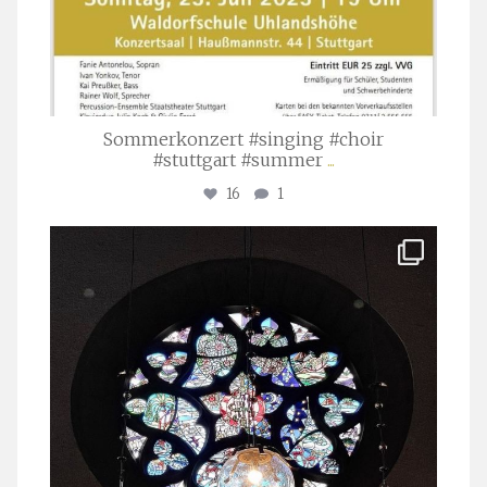
Sommerkonzert #singing #choir
#stuttgart #summer
...
16
1
stuttgarter_oratorienchor
Apr. 1