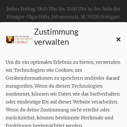
Jeden Freitag, 18.45 Uhr bis 21.00 Uhr in der Aula des
Königin-Olga-Stifts,
Johannesstr. 18,
70176 Stuttgart
.
Zustimmung
KONTAKT
verwalten
Geschäftsstelle:
c./o.
Bruno Feil
Um dir ein optimales Erlebnis zu bieten, verwenden
Aixheimer Str. 18
wir Technologien wie Cookies, um
70619 Stuttgart
Geräteinformationen zu speichern und/oder darauf
zuzugreifen. Wenn du diesen Technologien
MUSIK
zustimmst, können wir Daten wie das Surfverhalten
Musikalischer Leiter:
oder eindeutige IDs auf dieser Website verarbeiten.
Enrico Trummer
Wenn du deine Zustimmung nicht erteilst oder
Tel.
+49 (0)177 / 34 23 57 1
zurückziehst, können bestimmte Merkmale und
Funktionen beeinträchtigt werden.