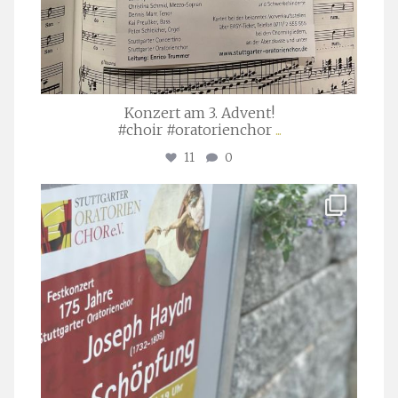
Konzert am 3. Advent!
#choir #oratorienchor
...
11
0
stuttgarter_oratorienchor
Juli 23