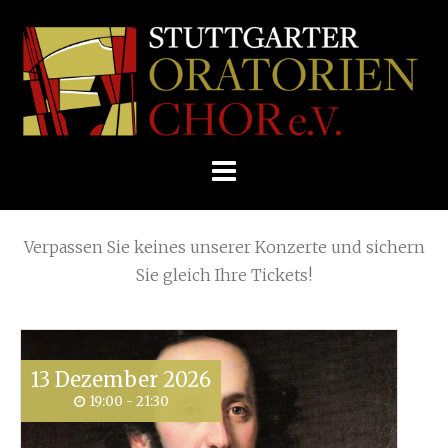
Skip
Home
»
Posts tagged
YouTube-Video
to
STUTTGARTER
content
ORATORIENCHOR
Die nächsten KONZERTE
E.V.
Verpassen Sie keines unserer Konzerte und sichern
Sie gleich Ihre Tickets!
13
Dezember
2026
19:00 - 21:30