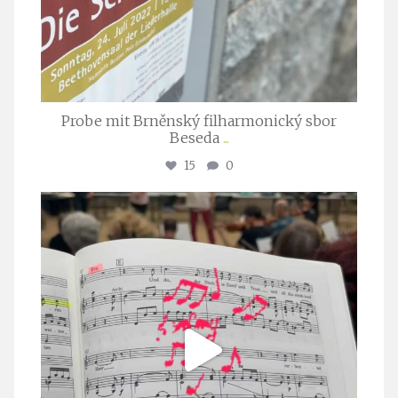
Probe mit Brněnský filharmonický sbor
Beseda
...
15
0
stuttgarter_oratorienchor
Juli 23