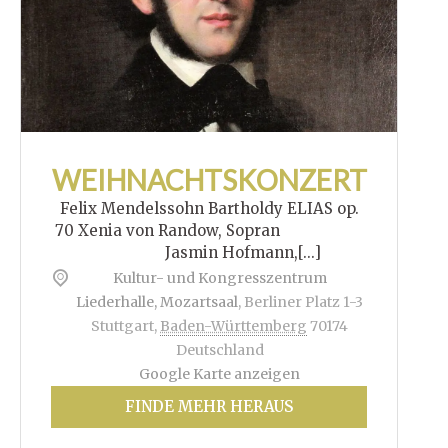
WEIHNACHTSKONZERT
Felix Mendelssohn Bartholdy ELIAS op.
70 Xenia von Randow, Sopran
Jasmin Hofmann,[...]
Kultur- und Kongresszentrum
Liederhalle, Mozartsaal
,
Berliner Platz 1-3
Stuttgart
,
Baden-Württemberg
70174
Deutschland
Google Karte anzeigen
FINDE MEHR HERAUS