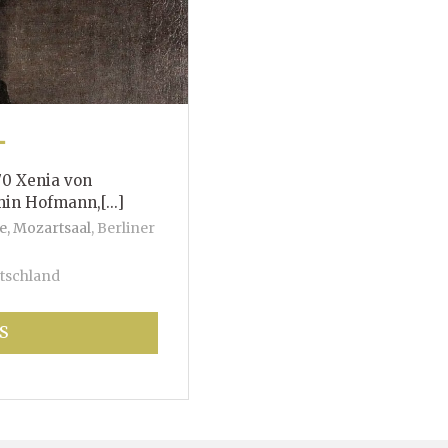
T
70 Xenia von
mann,[...]
e, Mozartsaal
,
Berliner
tschland
S