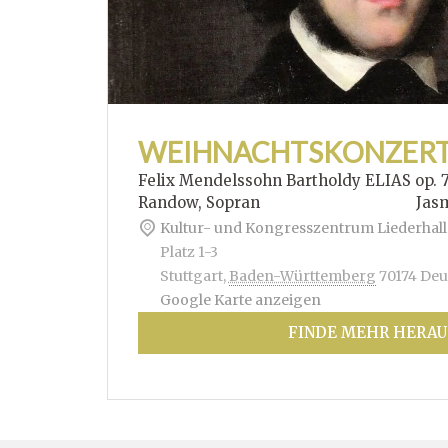
WEIHNACHTSKONZER
Felix Mendelssohn Bartholdy ELIAS op. 
Randow, Sopran Jasmin Hof
Kultur- und Kongresszentrum Liederhall
Platz 1-3
Stuttgart
,
Baden-Württemberg
70174
Deu
Google Karte anzeigen
FINDE MEHR HERAU