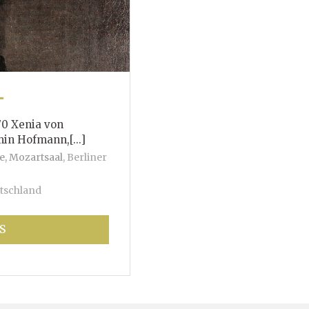
T
70 Xenia von
mann,[...]
e, Mozartsaal
,
Berliner
tschland
S