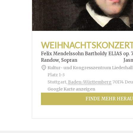
WEIHNACHTSKONZER
Felix Mendelssohn Bartholdy ELIAS op. 
Randow, Sopran Jasmin Hof
Kultur- und Kongresszentrum Liederhall
Platz 1-3
Stuttgart
,
Baden-Württemberg
70174
Deu
Google Karte anzeigen
FINDE MEHR HERAU