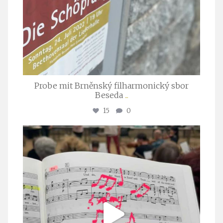
Probe mit Brněnský filharmonický sbor
Beseda
...
15
0
stuttgarter_oratorienchor
Juli 23