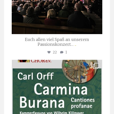
Euch allen viel Spaß an unserem
Passionskonzert…
...
22
1
stuttgarter_oratorienchor
Juli 22