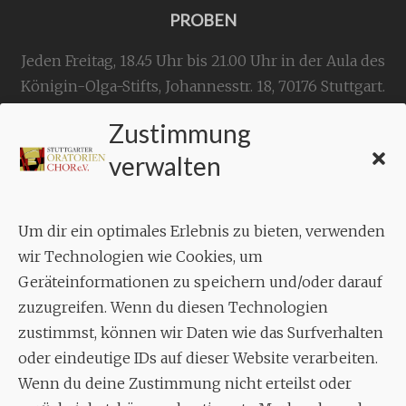
PROBEN
Jeden Freitag, 18.45 Uhr bis 21.00 Uhr in der Aula des
Königin-Olga-Stifts,
Johannesstr. 18,
70176 Stuttgart
.
Zustimmung
KONTAKT
verwalten
Geschäftsstelle:
c./o.
Bruno Feil
Um dir ein optimales Erlebnis zu bieten, verwenden
Aixheimer Str. 18
wir Technologien wie Cookies, um
70619 Stuttgart
Geräteinformationen zu speichern und/oder darauf
zuzugreifen. Wenn du diesen Technologien
MUSIK
zustimmst, können wir Daten wie das Surfverhalten
Musikalischer Leiter:
oder eindeutige IDs auf dieser Website verarbeiten.
Enrico Trummer
Wenn du deine Zustimmung nicht erteilst oder
Tel.
+49 (0)177 / 34 23 57 1