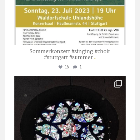
Sommerkonzert #singing #choir
#stuttgart #summer
...
16
1
stuttgarter_oratorienchor
Apr. 1