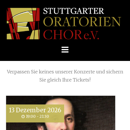
Skip
Home
»
Posts tagged
Postmoderne
to
STUTTGARTER
content
ORATORIENCHOR
Die nächsten KONZERTE
E.V.
Verpassen Sie keines unserer Konzerte und sichern
Sie gleich Ihre Tickets!
13
Dezember
2026
19:00 - 21:30