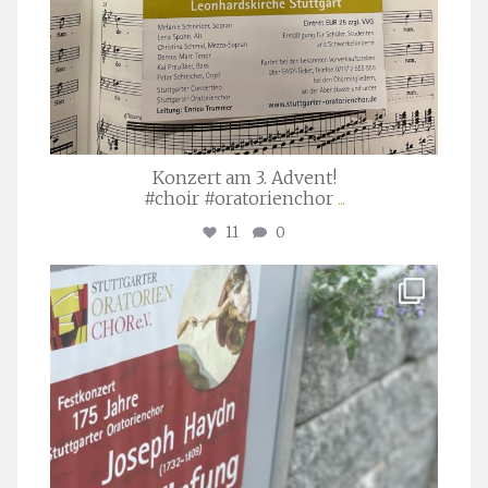
Konzert am 3. Advent!
#choir #oratorienchor
...
11
0
stuttgarter_oratorienchor
Juli 23