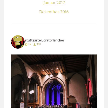
Januar 2017
Dezember 2016
stuttgarter_oratorienchor
27
301
stuttgarter_oratorienchor
März 24