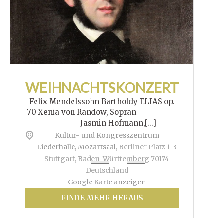
WEIHNACHTSKONZERT
Felix Mendelssohn Bartholdy ELIAS op.
70 Xenia von Randow, Sopran
Jasmin Hofmann,[...]
Kultur- und Kongresszentrum
Liederhalle, Mozartsaal
,
Berliner Platz 1-3
Stuttgart
,
Baden-Württemberg
70174
Deutschland
Google Karte anzeigen
FINDE MEHR HERAUS