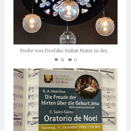
Probe von Dvořáks Stabat Mater in der
...
14
0
stuttgarter_oratorienchor
Nov. 29