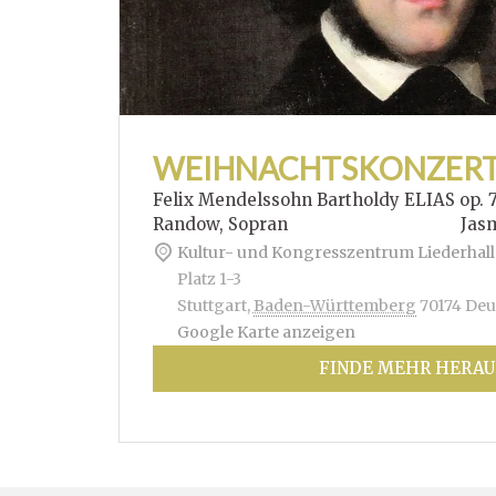
WEIHNACHTSKONZER
Felix Mendelssohn Bartholdy ELIAS op. 
Randow, Sopran Jasmin Hof
Kultur- und Kongresszentrum Liederhall
Platz 1-3
Stuttgart
,
Baden-Württemberg
70174
Deu
Google Karte anzeigen
FINDE MEHR HERAU