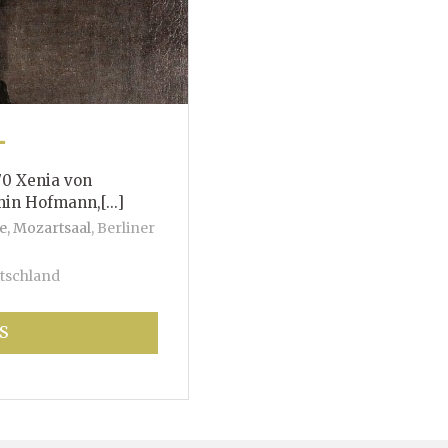
T
70 Xenia von
mann,[...]
e, Mozartsaal
,
Berliner
tschland
S