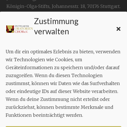
Königin-Olga-Stifts,
Johannesstr. 18,
70176 Stuttgart
.
Zustimmung
KONTAKT
verwalten
Geschäftsstelle:
c./o.
Bruno Feil
Um dir ein optimales Erlebnis zu bieten, verwenden
Aixheimer Str. 18
wir Technologien wie Cookies, um
70619 Stuttgart
Geräteinformationen zu speichern und/oder darauf
zuzugreifen. Wenn du diesen Technologien
MUSIK
zustimmst, können wir Daten wie das Surfverhalten
Musikalischer Leiter:
oder eindeutige IDs auf dieser Website verarbeiten.
Enrico Trummer
Wenn du deine Zustimmung nicht erteilst oder
Tel.
+49 (0)177 / 34 23 57 1
zurückziehst, können bestimmte Merkmale und
Funktionen beeinträchtigt werden.
Facebook
Twitter
YouTube
Instagram