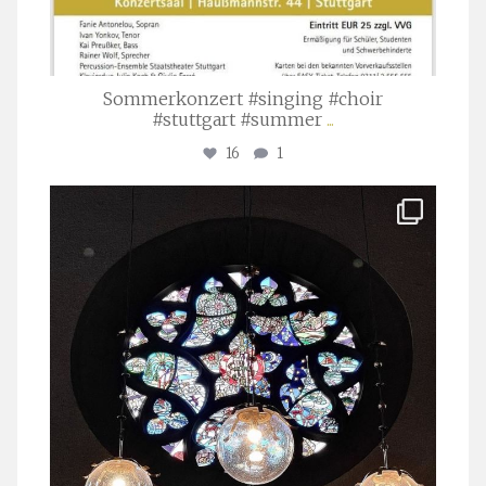
Sommerkonzert #singing #choir
#stuttgart #summer
...
16
1
stuttgarter_oratorienchor
Apr. 1