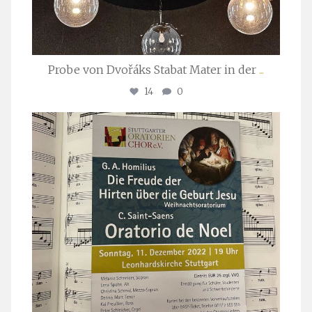
Probe von Dvořáks Stabat Mater in der
...
14
0
stuttgarter_oratorienchor
Nov. 29