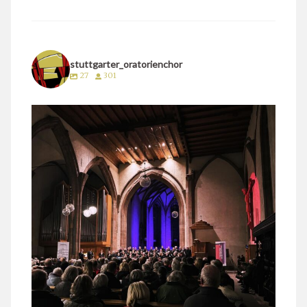
stuttgarter_oratorienchor
27
301
stuttgarter_oratorienchor
März 24