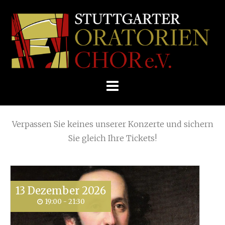
Skip
Home
»
Posts tagged
Mozartsaal Liederhalle
to
STUTTGARTER
content
ORATORIENCHOR
Die nächsten KONZERTE
E.V.
Verpassen Sie keines unserer Konzerte und sichern
Sie gleich Ihre Tickets!
13
Dezember
2026
19:00 - 21:30