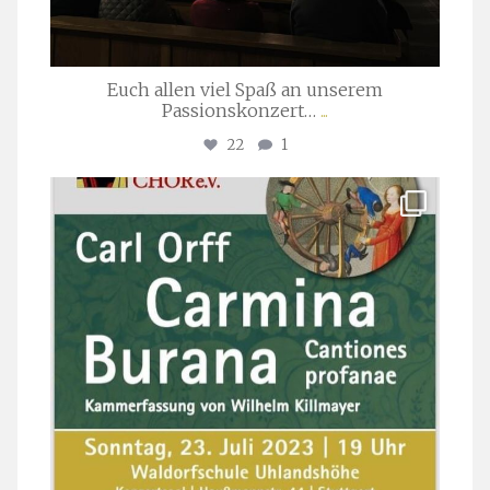
Euch allen viel Spaß an unserem
Passionskonzert…
...
22
1
stuttgarter_oratorienchor
Juli 22