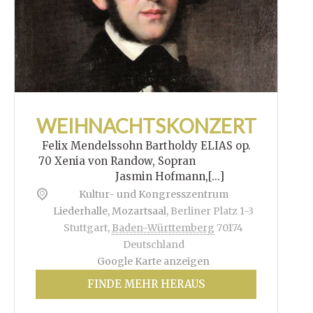
WEIHNACHTSKONZERT
Felix Mendelssohn Bartholdy ELIAS op.
70 Xenia von Randow, Sopran
Jasmin Hofmann,[...]
Kultur- und Kongresszentrum
Liederhalle, Mozartsaal
,
Berliner Platz 1-3
Stuttgart
,
Baden-Württemberg
70174
Deutschland
Google Karte anzeigen
FINDE MEHR HERAUS