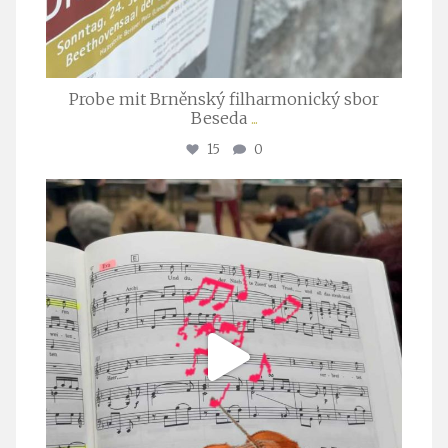
Probe mit Brněnský filharmonický sbor
Beseda
...
15
0
stuttgarter_oratorienchor
Juli 23