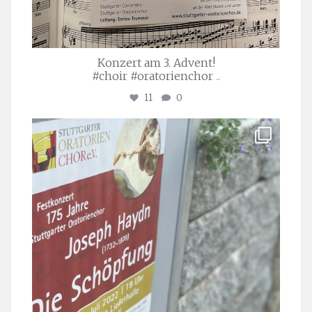
Konzert am 3. Advent!
#choir #oratorienchor
...
11
0
stuttgarter_oratorienchor
Juli 23