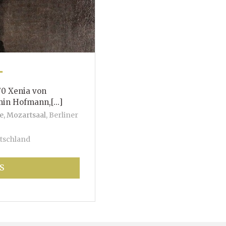
T
70 Xenia von
mann,[...]
e, Mozartsaal
,
Berliner
tschland
S