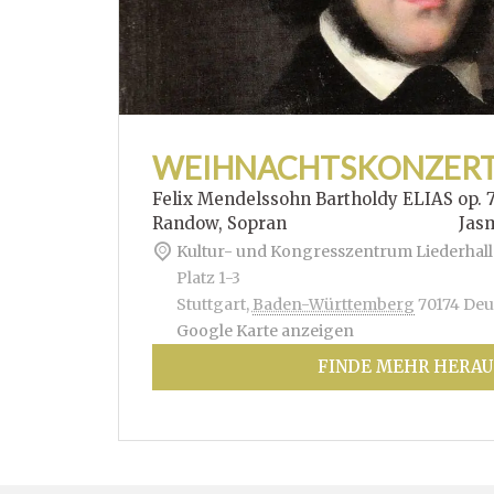
WEIHNACHTSKONZER
Felix Mendelssohn Bartholdy ELIAS op. 
Randow, Sopran Jasmin Hof
Kultur- und Kongresszentrum Liederhall
Platz 1-3
Stuttgart
,
Baden-Württemberg
70174
Deu
Google Karte anzeigen
FINDE MEHR HERAU