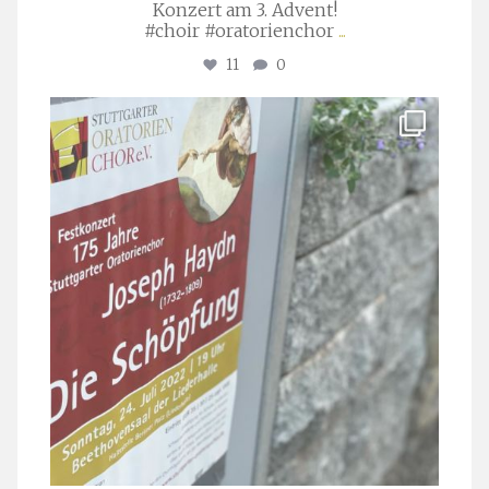
Konzert am 3. Advent!
#choir #oratorienchor
...
11
0
stuttgarter_oratorienchor
Juli 23