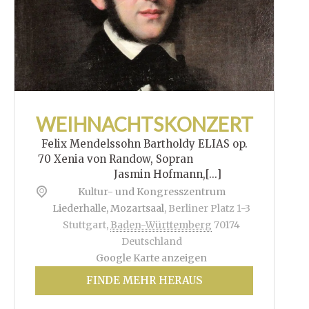
WEIHNACHTSKONZERT
Felix Mendelssohn Bartholdy ELIAS op.
70 Xenia von Randow, Sopran
Jasmin Hofmann,[...]
Kultur- und Kongresszentrum
Liederhalle, Mozartsaal
,
Berliner Platz 1-3
Stuttgart
,
Baden-Württemberg
70174
Deutschland
Google Karte anzeigen
FINDE MEHR HERAUS