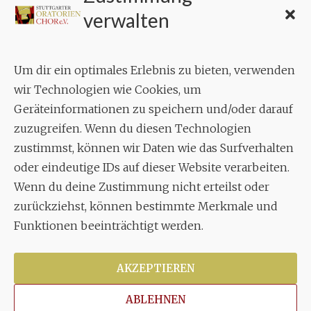
KONTAKT
verwalten
Geschäftsstelle:
c./o.
Bruno Feil
Um dir ein optimales Erlebnis zu bieten, verwenden
Aixheimer Str. 18
wir Technologien wie Cookies, um
70619 Stuttgart
Geräteinformationen zu speichern und/oder darauf
zuzugreifen. Wenn du diesen Technologien
MUSIK
zustimmst, können wir Daten wie das Surfverhalten
Musikalischer Leiter:
oder eindeutige IDs auf dieser Website verarbeiten.
Enrico Trummer
Wenn du deine Zustimmung nicht erteilst oder
Tel.
+49 (0)177 / 34 23 57 1
zurückziehst, können bestimmte Merkmale und
Funktionen beeinträchtigt werden.
Facebook
Twitter
YouTube
Instagram
AKZEPTIEREN
ABLEHNEN