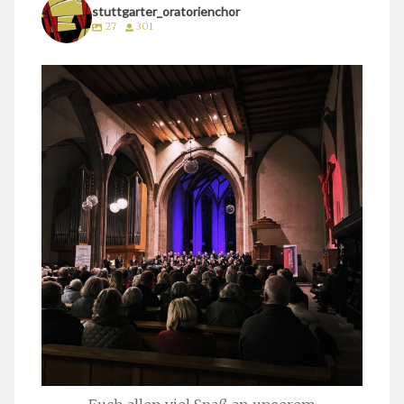
stuttgarter_oratorienchor
27
301
stuttgarter_oratorienchor
März 24