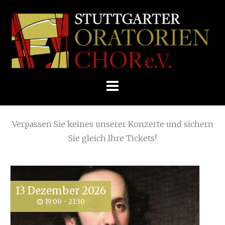
Skip
Home
»
Posts tagged
Frühbucher-Dank
to
STUTTGARTER
content
ORATORIENCHOR
Die nächsten KONZERTE
E.V.
Verpassen Sie keines unserer Konzerte und sichern
Sie gleich Ihre Tickets!
13
Dezember
2026
19:00 - 21:30