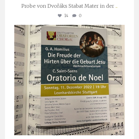
Probe von Dvořáks Stabat Mater in der
...
14
0
stuttgarter_oratorienchor
Nov. 29