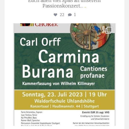
Euch allen viel Spaß an unserem
Passionskonzert…
...
22
1
stuttgarter_oratorienchor
Juli 22