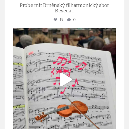
Probe mit Brněnský filharmonický sbor
Beseda
...
15
0
stuttgarter_oratorienchor
Juli 23