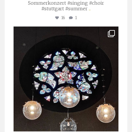
Sommerkonzert #singing #choir
#stuttgart #summer
...
16
1
stuttgarter_oratorienchor
Apr. 1