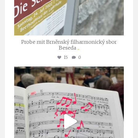
Probe mit Brněnský filharmonický sbor
Beseda
...
15
0
stuttgarter_oratorienchor
Juli 23