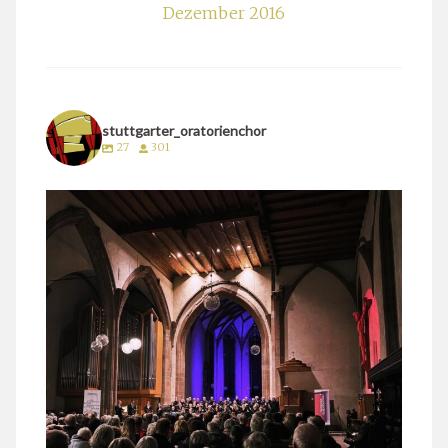
Dezember 2016
stuttgarter_oratorienchor
27
301
stuttgarter_oratorienchor
März 24