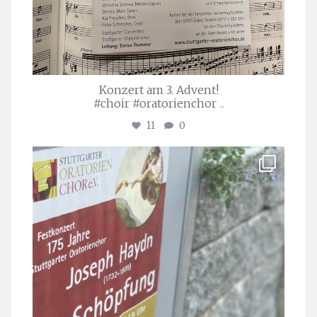
Konzert am 3. Advent!
#choir #oratorienchor
...
11
0
stuttgarter_oratorienchor
Juli 23