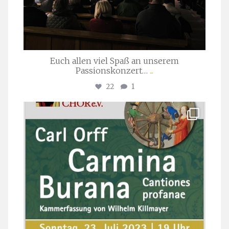
Euch allen viel Spaß an unserem
Passionskonzert…
...
22
1
stuttgarter_oratorienchor
Juli 22