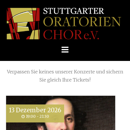
Skip
Home
»
Posts tagged
Esterházyhof
to
STUTTGARTER
content
ORATORIENCHOR
Die nächsten KONZERTE
E.V.
Verpassen Sie keines unserer Konzerte und sichern
Sie gleich Ihre Tickets!
13
Dezember
2026
19:00 - 21:30