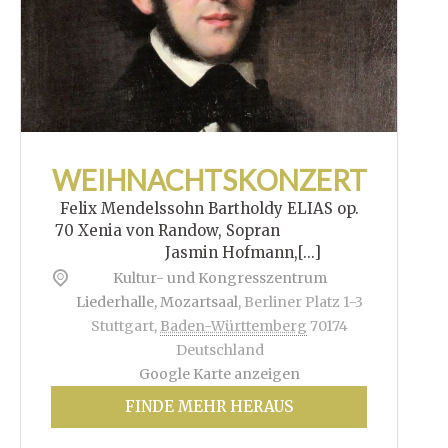
WEIHNACHTSKONZERT
Felix Mendelssohn Bartholdy ELIAS op.
70 Xenia von Randow, Sopran
Jasmin Hofmann,[...]
Kultur- und Kongresszentrum
Liederhalle, Mozartsaal
,
Berliner Platz 1-3
Stuttgart
,
Baden-Württemberg
70174
Deutschland
Google Karte anzeigen
FINDE MEHR HERAUS