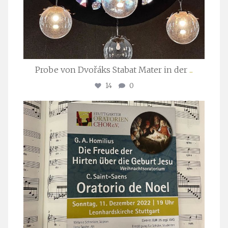
Probe von Dvořáks Stabat Mater in der
...
14
0
stuttgarter_oratorienchor
Nov. 29