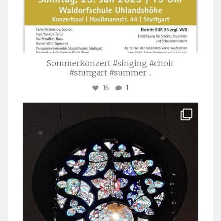
Sommerkonzert #singing #choir
#stuttgart #summer
...
16
1
stuttgarter_oratorienchor
Apr. 1