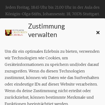
Jeden Freitag, 18.45 Uhr bis 21.00 Uhr in der Aula des
Königin-Olga-Stifts,
Johannesstr. 18,
70176 Stuttgart
.
Zustimmung
KONTAKT
verwalten
Geschäftsstelle:
c./o.
Bruno Feil
Um dir ein optimales Erlebnis zu bieten, verwenden
Aixheimer Str. 18
wir Technologien wie Cookies, um
70619 Stuttgart
Geräteinformationen zu speichern und/oder darauf
zuzugreifen. Wenn du diesen Technologien
MUSIK
zustimmst, können wir Daten wie das Surfverhalten
Musikalischer Leiter:
oder eindeutige IDs auf dieser Website verarbeiten.
Enrico Trummer
Wenn du deine Zustimmung nicht erteilst oder
Tel.
+49 (0)177 / 34 23 57 1
zurückziehst, können bestimmte Merkmale und
Funktionen beeinträchtigt werden.