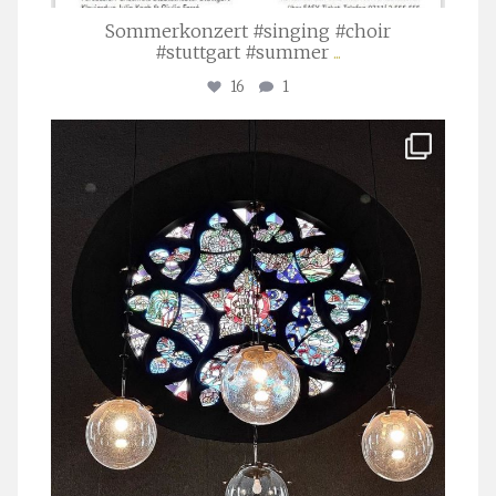
Sommerkonzert #singing #choir
#stuttgart #summer
...
16
1
stuttgarter_oratorienchor
Apr. 1