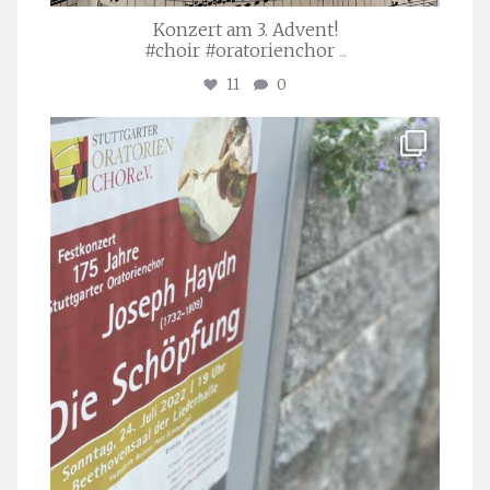
Konzert am 3. Advent!
#choir #oratorienchor
...
11
0
stuttgarter_oratorienchor
Juli 23