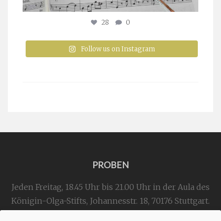
28
0
Follow us on Instagram
PROBEN
Jeden Freitag, 18.45 Uhr bis 21.00 Uhr in der Aula des
Königin-Olga-Stifts,
Johannesstr. 18,
70176 Stuttgart
.