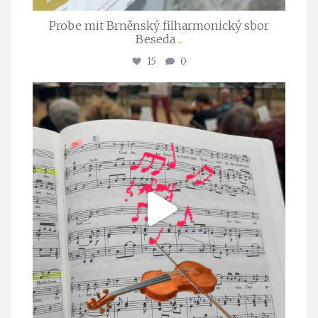
Probe mit Brněnský filharmonický sbor
Beseda
...
15
0
stuttgarter_oratorienchor
Juli 23