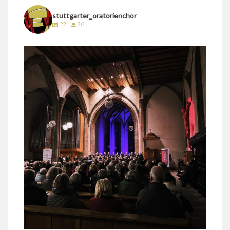
stuttgarter_oratorienchor
27
301
stuttgarter_oratorienchor
März 24