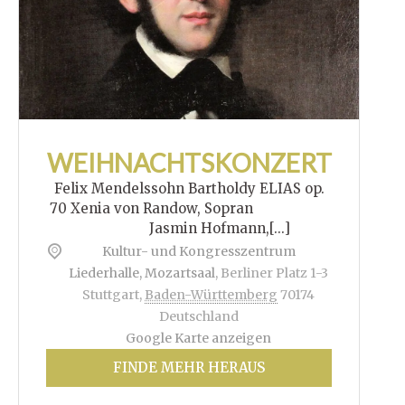
WEIHNACHTSKONZERT
Felix Mendelssohn Bartholdy ELIAS op.
70 Xenia von Randow, Sopran
Jasmin Hofmann,[...]
Kultur- und Kongresszentrum
Liederhalle, Mozartsaal
,
Berliner Platz 1-3
Stuttgart
,
Baden-Württemberg
70174
Deutschland
Google Karte anzeigen
FINDE MEHR HERAUS