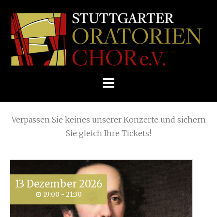
Skip
Home
»
Posts tagged
Bandoneon
to
STUTTGARTER
content
ORATORIENCHOR
Die nächsten KONZERTE
E.V.
Verpassen Sie keines unserer Konzerte und sichern
Sie gleich Ihre Tickets!
13
Dezember
2026
19:00 - 21:30