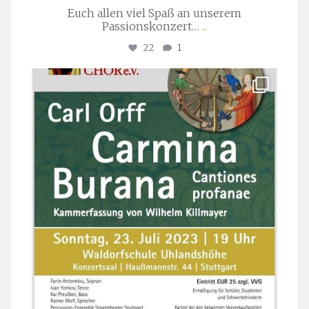
Euch allen viel Spaß an unserem
Passionskonzert…
...
22
1
stuttgarter_oratorienchor
Juli 22