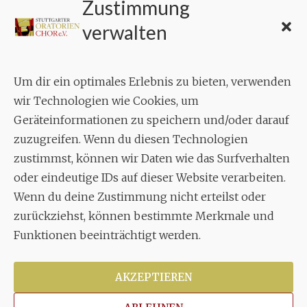
Zustimmung
KONTAKT
verwalten
Geschäftsstelle:
c./o.
Bruno Feil
Um dir ein optimales Erlebnis zu bieten, verwenden
Aixheimer Str. 18
wir Technologien wie Cookies, um
70619 Stuttgart
Geräteinformationen zu speichern und/oder darauf
zuzugreifen. Wenn du diesen Technologien
MUSIK
zustimmst, können wir Daten wie das Surfverhalten
Musikalischer Leiter:
oder eindeutige IDs auf dieser Website verarbeiten.
Enrico Trummer
Wenn du deine Zustimmung nicht erteilst oder
Tel.
+49 (0)177 / 34 23 57 1
zurückziehst, können bestimmte Merkmale und
Funktionen beeinträchtigt werden.
Facebook
Twitter
YouTube
Instagram
AKZEPTIEREN