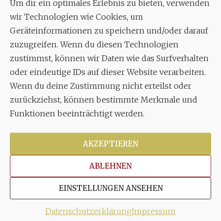
Um dir ein optimales Erlebnis zu bieten, verwenden
Aixheimer Str. 18
wir Technologien wie Cookies, um
70619 Stuttgart
Geräteinformationen zu speichern und/oder darauf
zuzugreifen. Wenn du diesen Technologien
MUSIK
zustimmst, können wir Daten wie das Surfverhalten
Musikalischer Leiter:
oder eindeutige IDs auf dieser Website verarbeiten.
Enrico Trummer
Wenn du deine Zustimmung nicht erteilst oder
Tel.
+49 (0)177 / 34 23 57 1
zurückziehst, können bestimmte Merkmale und
Facebook
Twitter
YouTube
Instagram
Funktionen beeinträchtigt werden.
AKZEPTIEREN
ABLEHNEN
Copyright © 2026
Stuttgarter Oratorienchor e.V.
Alle
EINSTELLUNGEN ANSEHEN
Rechte vorbehalten.
Impressum
|
Disclaimer
|
Datenschutzerklärung
Datenschutzerklärung
Impressum