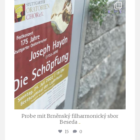
stuttgarter_oratorienchor
Juli 23
Probe mit Brněnský filharmonický sbor
Beseda
...
15
0