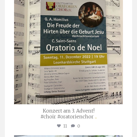
stuttgarter_oratorienchor
Nov. 29
Konzert am 3. Advent!
#choir #oratorienchor
...
11
0