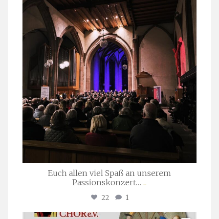
März 24
Euch allen viel Spaß an unserem
Passionskonzert…
...
22
1