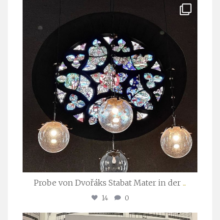
stuttgarter_oratorienchor
Apr. 1
Probe von Dvořáks Stabat Mater in der
...
14
0