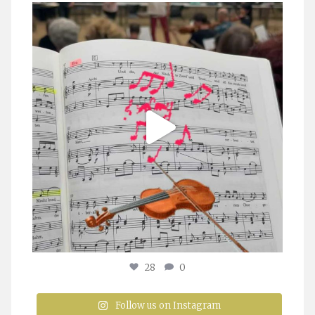
stuttgarter_oratorienchor
Juli 23
28
0
Follow us on Instagram