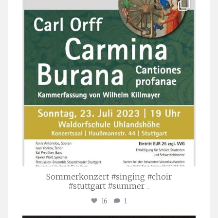
stuttgarter_oratorienchor
Juli 22
Sommerkonzert #singing #choir
#stuttgart #summer
...
16
1