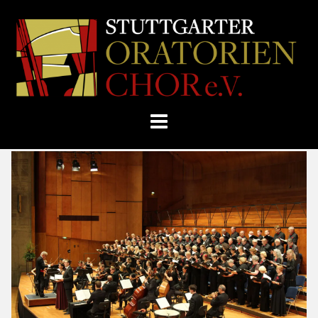
Skip
Home
»
Non categorizzato
»
to
STUTTGARTER
Recensione del Concerto per l’Anniversario, Parte 1
content
ORATORIENCHOR
E.V.