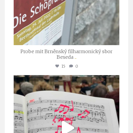
Probe mit Brněnský filharmonický sbor
Beseda
...
15
0
stuttgarter_oratorienchor
Juli 23