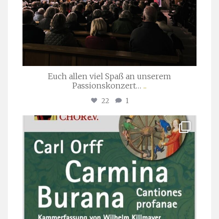
Euch allen viel Spaß an unserem
Passionskonzert…
...
22
1
stuttgarter_oratorienchor
Juli 22