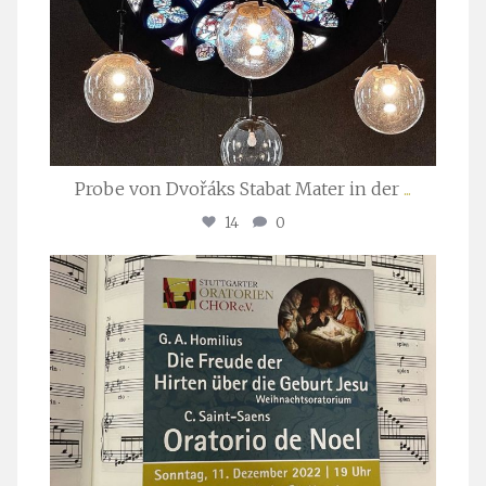
Probe von Dvořáks Stabat Mater in der
...
14
0
stuttgarter_oratorienchor
Nov. 29