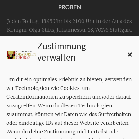
PROBEN
Jeden Freitag, 18.45 Uhr bis 21.00 Uhr in der Aula des
Königin-Olga-Stifts,
Johannesstr. 18,
70176 Stuttgart
.
Zustimmung
KONTAKT
verwalten
Geschäftsstelle:
c./o.
Bruno Feil
Um dir ein optimales Erlebnis zu bieten, verwenden
Aixheimer Str. 18
wir Technologien wie Cookies, um
70619 Stuttgart
Geräteinformationen zu speichern und/oder darauf
zuzugreifen. Wenn du diesen Technologien
MUSIK
zustimmst, können wir Daten wie das Surfverhalten
Musikalischer Leiter:
oder eindeutige IDs auf dieser Website verarbeiten.
Enrico Trummer
Wenn du deine Zustimmung nicht erteilst oder
Tel.
+49 (0)177 / 34 23 57 1