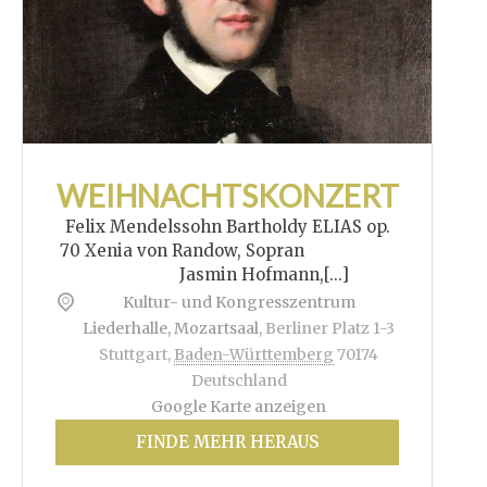
WEIHNACHTSKONZERT
Felix Mendelssohn Bartholdy ELIAS op.
70 Xenia von Randow, Sopran
Jasmin Hofmann,[...]
Kultur- und Kongresszentrum
Liederhalle, Mozartsaal
,
Berliner Platz 1-3
Stuttgart
,
Baden-Württemberg
70174
Deutschland
Google Karte anzeigen
FINDE MEHR HERAUS