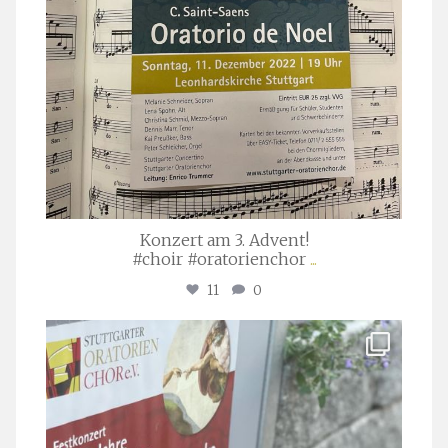
Konzert am 3. Advent!
#choir #oratorienchor
...
11
0
stuttgarter_oratorienchor
Juli 23