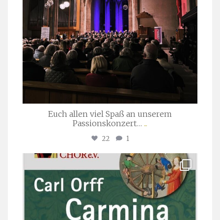
Euch allen viel Spaß an unserem
Passionskonzert…
...
22
1
stuttgarter_oratorienchor
Juli 22