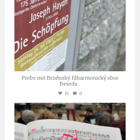
Probe mit Brněnský filharmonický sbor
Beseda
...
15
0
stuttgarter_oratorienchor
Juli 23