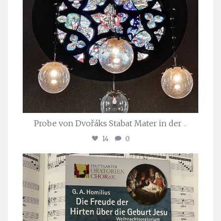
Probe von Dvořáks Stabat Mater in der
...
14
0
stuttgarter_oratorienchor
Nov. 29