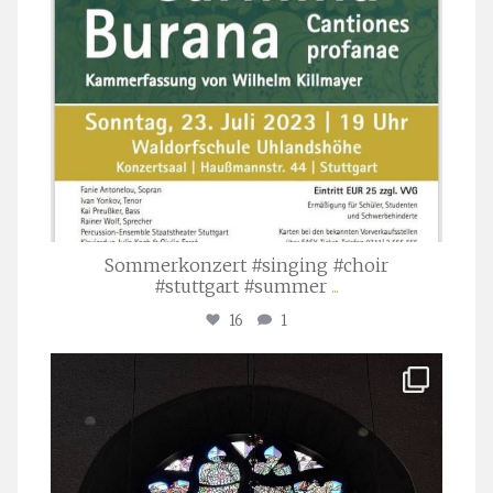
Sommerkonzert #singing #choir
#stuttgart #summer
...
16
1
stuttgarter_oratorienchor
Apr. 1