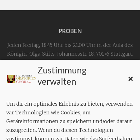
PROBEN
Jeden Freitag, 18.45 Uhr bis 21.00 Uhr in der Aula des
Königin-Olga-Stifts,
Johannesstr. 18,
70176 Stuttgart
.
Zustimmung
KONTAKT
verwalten
Geschäftsstelle:
c./o.
Bruno Feil
Um dir ein optimales Erlebnis zu bieten, verwenden
Aixheimer Str. 18
wir Technologien wie Cookies, um
70619 Stuttgart
Geräteinformationen zu speichern und/oder darauf
zuzugreifen. Wenn du diesen Technologien
MUSIK
zustimmst, können wir Daten wie das Surfverhalten