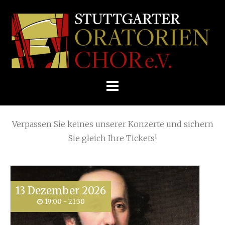
Skip
Home
»
Plakat Festkonzert
»
Plakat Festkonzert
to
STUTTGARTER
content
ORATORIENCHOR
Die nächsten KONZERTE
E.V.
Verpassen Sie keines unserer Konzerte und sichern
Sie gleich Ihre Tickets!
13
Dezember
2026
19:00 - 21:30