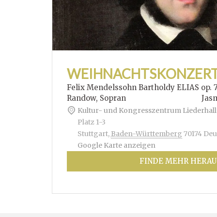
WEIHNACHTSKONZER
Felix Mendelssohn Bartholdy ELIAS op. 
Randow, Sopran Jasmin Hof
Kultur- und Kongresszentrum Liederhall
Platz 1-3
Stuttgart
,
Baden-Württemberg
70174
Deu
Google Karte anzeigen
FINDE MEHR HERAU