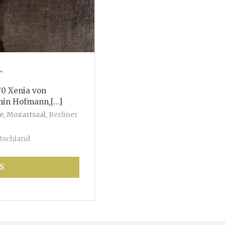
T
70 Xenia von
mann,[...]
e, Mozartsaal
,
Berliner
tschland
S