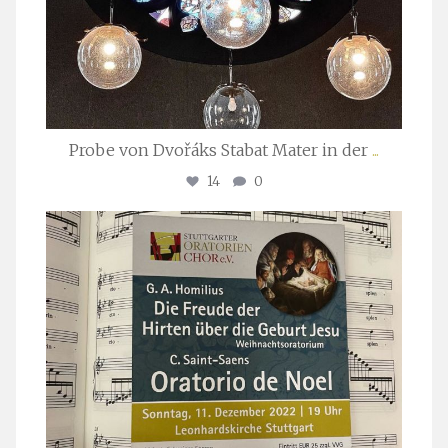
Probe von Dvořáks Stabat Mater in der
...
14
0
stuttgarter_oratorienchor
Nov. 29