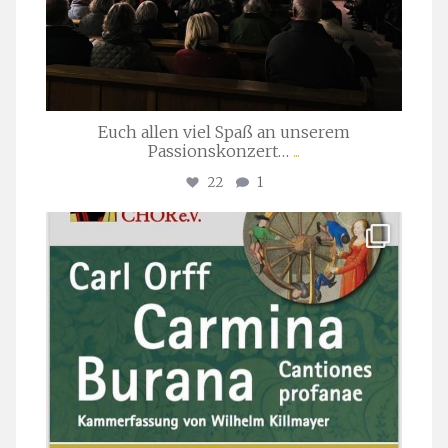
Euch allen viel Spaß an unserem
Passionskonzert…
...
22
1
stuttgarter_oratorienchor
Juli 22