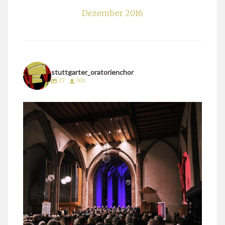
Dezember 2016
stuttgarter_oratorienchor
27
301
stuttgarter_oratorienchor
März 24