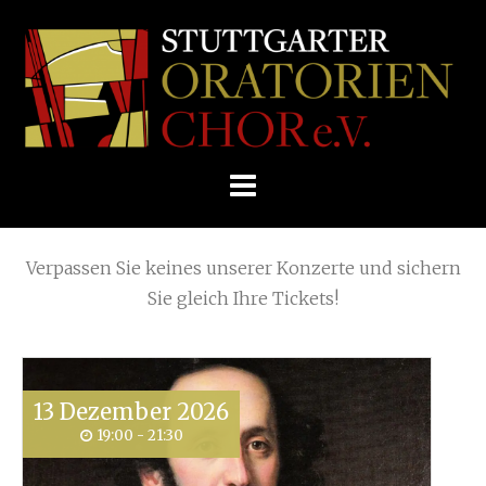
Skip
Home
»
Neustart
»
Neustart
to
STUTTGARTER
content
ORATORIENCHOR
Die nächsten KONZERTE
E.V.
Verpassen Sie keines unserer Konzerte und sichern
Sie gleich Ihre Tickets!
13
Dezember
2026
19:00 - 21:30