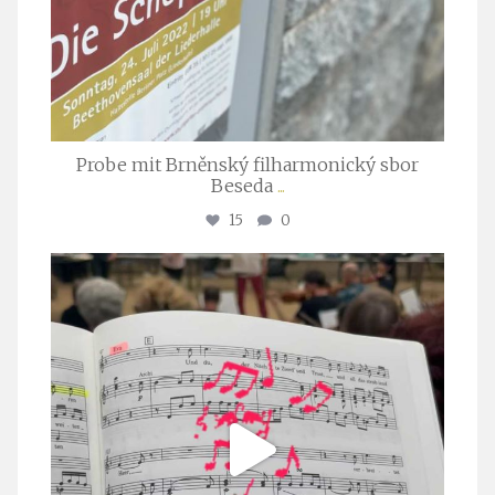
Probe mit Brněnský filharmonický sbor
Beseda
...
15
0
stuttgarter_oratorienchor
Juli 23