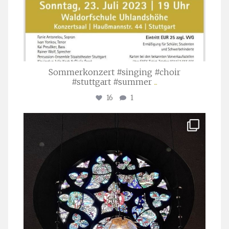
Sommerkonzert #singing #choir
#stuttgart #summer
...
16
1
stuttgarter_oratorienchor
Apr. 1