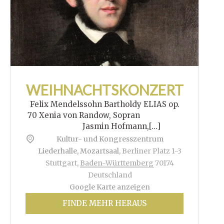
WEIHNACHTSKONZERT
Felix Mendelssohn Bartholdy ELIAS op.
70 Xenia von Randow, Sopran
Jasmin Hofmann,[...]
Kultur- und Kongresszentrum
Liederhalle, Mozartsaal
,
Berliner Platz 1-3
Stuttgart
,
Baden-Württemberg
70174
Deutschland
Google Karte anzeigen
FINDE MEHR HERAUS