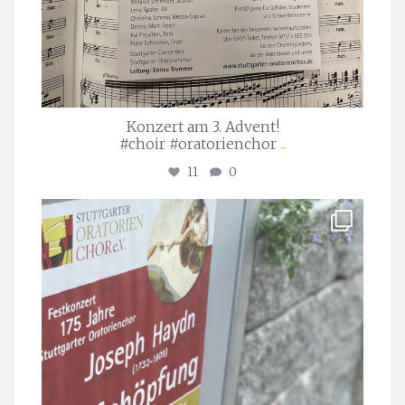
Konzert am 3. Advent!
#choir #oratorienchor
...
11
0
stuttgarter_oratorienchor
Juli 23