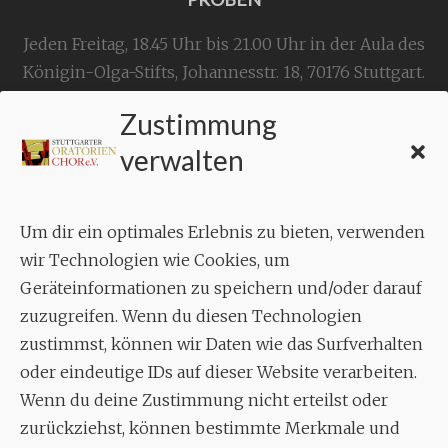
Jeden Freitag, 18.45 Uhr bis 21.00 Uhr in der Aula des
Königin-Olga-Stifts,
Johannesstr. 18,
70176 Stuttgart
.
Zustimmung
KONTAKT
verwalten
Geschäftsstelle:
c./o.
Bruno Feil
Um dir ein optimales Erlebnis zu bieten, verwenden
Aixheimer Str. 18
wir Technologien wie Cookies, um
70619 Stuttgart
Geräteinformationen zu speichern und/oder darauf
zuzugreifen. Wenn du diesen Technologien
MUSIK
zustimmst, können wir Daten wie das Surfverhalten
Musikalischer Leiter:
oder eindeutige IDs auf dieser Website verarbeiten.
Enrico Trummer
Wenn du deine Zustimmung nicht erteilst oder
Tel.
+49 (0)177 / 34 23 57 1
zurückziehst, können bestimmte Merkmale und