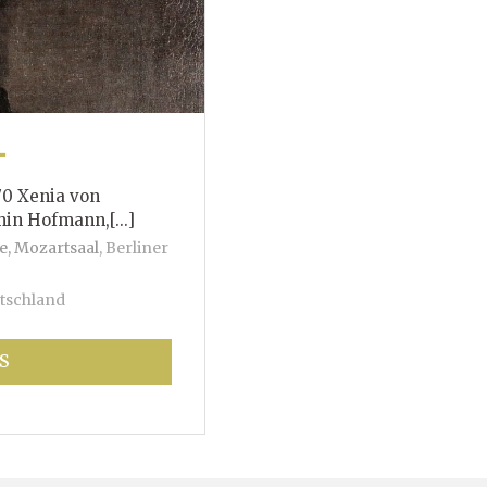
T
70 Xenia von
mann,[...]
e, Mozartsaal
,
Berliner
tschland
S