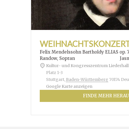
WEIHNACHTSKONZER
Felix Mendelssohn Bartholdy ELIAS op. 
Randow, Sopran Jasmin Hof
Kultur- und Kongresszentrum Liederhall
Platz 1-3
Stuttgart
,
Baden-Württemberg
70174
Deu
Google Karte anzeigen
FINDE MEHR HERAU