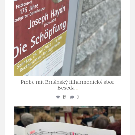
Probe mit Brněnský filharmonický sbor
Beseda
...
15
0
stuttgarter_oratorienchor
Juli 23