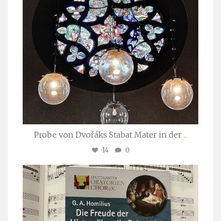
Probe von Dvořáks Stabat Mater in der
...
14
0
stuttgarter_oratorienchor
Nov. 29