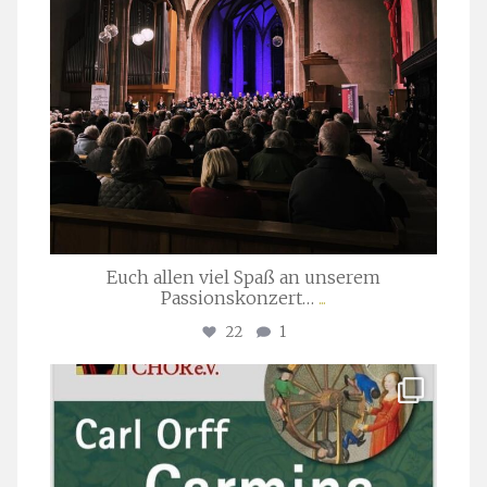
Euch allen viel Spaß an unserem
Passionskonzert…
...
22
1
stuttgarter_oratorienchor
Juli 22