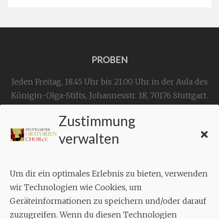
PROBEN
Jeden Freitag, 18.45 Uhr bis 21.00 Uhr in der Aula des
Königin-Olga-Stifts,
Johannesstr. 18,
70176 Stuttgart
.
Zustimmung
KONTAKT
verwalten
Geschäftsstelle:
c./o.
Bruno Feil
Um dir ein optimales Erlebnis zu bieten, verwenden
Aixheimer Str. 18
wir Technologien wie Cookies, um
70619 Stuttgart
Geräteinformationen zu speichern und/oder darauf
zuzugreifen. Wenn du diesen Technologien
MUSIK