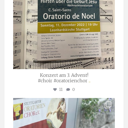
Konzert am 3. Advent!
#choir #oratorienchor
...
11
0
stuttgarter_oratorienchor
Juli 23