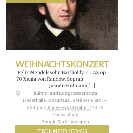
WEIHNACHTSKONZERT
Felix Mendelssohn Bartholdy ELIAS op.
70 Xenia von Randow, Sopran
Jasmin Hofmann,[...]
Kultur- und Kongresszentrum
Liederhalle, Mozartsaal
,
Berliner Platz 1-3
Stuttgart
,
Baden-Württemberg
70174
Deutschland
Google Karte anzeigen
FINDE MEHR HERAUS