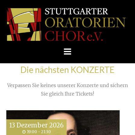
Skip
/
Home
»
Rehearsals
»
Mozart's very last work
»
to
STUTTGARTER
Manuscript_of_the_last_page_of_Requiem blau
content
ORATORIENCHOR
E.V.
Die nächsten KONZERTE
Verpassen Sie keines unserer Konzerte und sichern
Sie gleich Ihre Tickets!
13
Dezember
2026
19:00 - 21:30