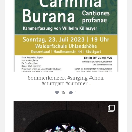
Sommerkonzert #singing #choir
#stuttgart #summer
...
16
1
stuttgarter_oratorienchor
Apr. 1