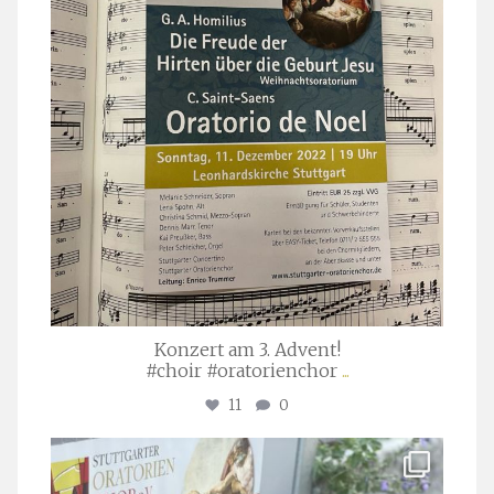
Konzert am 3. Advent!
#choir #oratorienchor
...
11
0
stuttgarter_oratorienchor
Juli 23