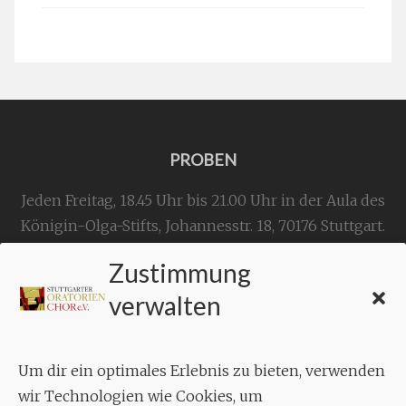
PROBEN
Jeden Freitag, 18.45 Uhr bis 21.00 Uhr in der Aula des
Königin-Olga-Stifts,
Johannesstr. 18,
70176 Stuttgart
.
Zustimmung
KONTAKT
verwalten
Geschäftsstelle:
c./o.
Bruno Feil
Um dir ein optimales Erlebnis zu bieten, verwenden
Aixheimer Str. 18
wir Technologien wie Cookies, um
70619 Stuttgart