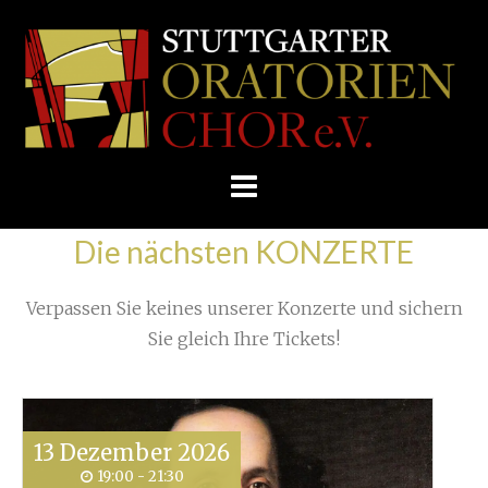
Skip
Home
»
joseph_haydn_c_1770 (002)
»
to
STUTTGARTER
joseph_haydn_c_1770 (002)
content
ORATORIENCHOR
E.V.
Die nächsten KONZERTE
Verpassen Sie keines unserer Konzerte und sichern
Sie gleich Ihre Tickets!
13
Dezember
2026
19:00 - 21:30