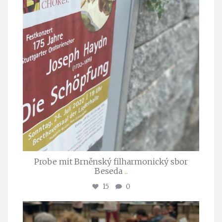
Probe mit Brněnský filharmonický sbor
Beseda
...
15
0
stuttgarter_oratorienchor
Juli 23