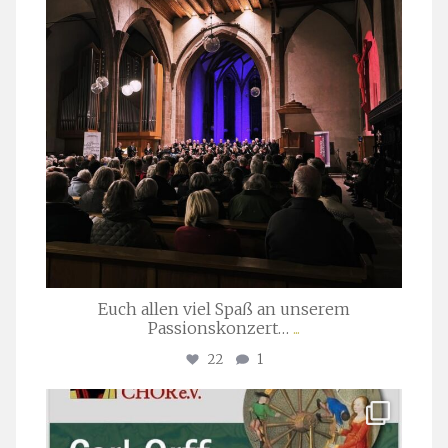
Euch allen viel Spaß an unserem
Passionskonzert…
...
22
1
stuttgarter_oratorienchor
Juli 22