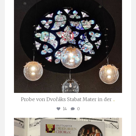
Probe von Dvořáks Stabat Mater in der
...
14
0
stuttgarter_oratorienchor
Nov. 29