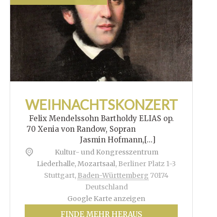
WEIHNACHTSKONZERT
Felix Mendelssohn Bartholdy ELIAS op.
70 Xenia von Randow, Sopran
Jasmin Hofmann,[...]
Kultur- und Kongresszentrum
Liederhalle, Mozartsaal
,
Berliner Platz 1-3
Stuttgart
,
Baden-Württemberg
70174
Deutschland
Google Karte anzeigen
FINDE MEHR HERAUS