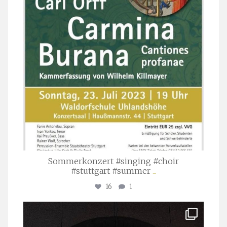
Sommerkonzert #singing #choir
#stuttgart #summer
...
16
1
stuttgarter_oratorienchor
Apr. 1