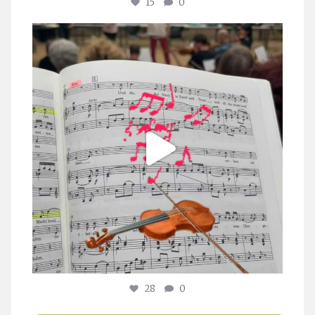
15
0
stuttgarter_oratorienchor
Juli 23
28
0