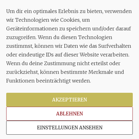
c./o.
Bruno Feil
Um dir ein optimales Erlebnis zu bieten, verwenden
Aixheimer Str. 18
wir Technologien wie Cookies, um
70619 Stuttgart
Geräteinformationen zu speichern und/oder darauf
zuzugreifen. Wenn du diesen Technologien
MUSIK
zustimmst, können wir Daten wie das Surfverhalten
Musikalischer Leiter:
oder eindeutige IDs auf dieser Website verarbeiten.
Enrico Trummer
Wenn du deine Zustimmung nicht erteilst oder
Tel.
+49 (0)177 / 34 23 57 1
zurückziehst, können bestimmte Merkmale und
Funktionen beeinträchtigt werden.
Facebook
Twitter
YouTube
Instagram
AKZEPTIEREN
ABLEHNEN
Copyright © 2026
Stuttgarter Oratorienchor e.V.
Alle
EINSTELLUNGEN ANSEHEN
Rechte vorbehalten.