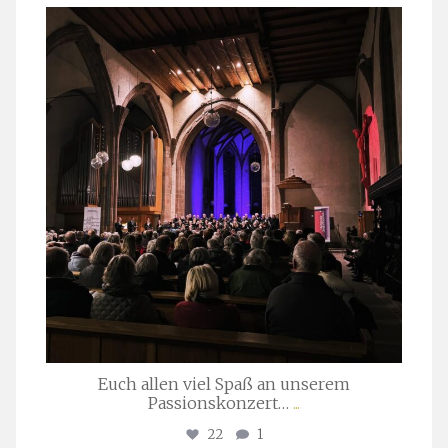
stuttgarter_oratorienchor
März 24
Euch allen viel Spaß an unserem
Passionskonzert…
...
22
1