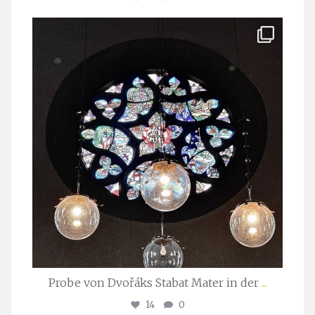
stuttgarter_oratorienchor
Apr. 1
Probe von Dvořáks Stabat Mater in der
...
14
0