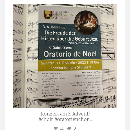
stuttgarter_oratorienchor
Nov. 29
Konzert am 3. Advent!
#choir #oratorienchor
...
11
0