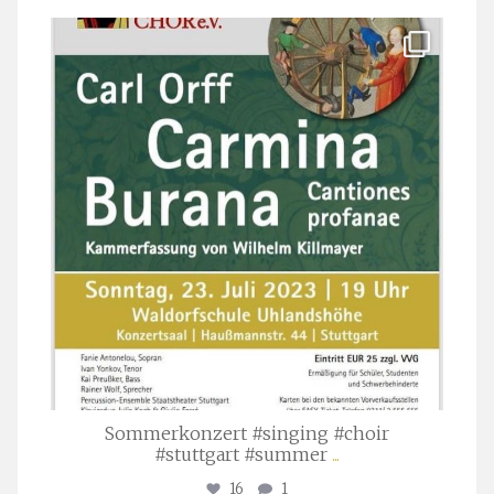
stuttgarter_oratorienchor
Juli 22
Sommerkonzert #singing #choir
#stuttgart #summer
...
16
1