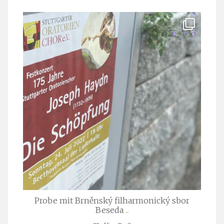
stuttgarter_oratorienchor
Juli 23
Probe mit Brněnský filharmonický sbor
Beseda
...