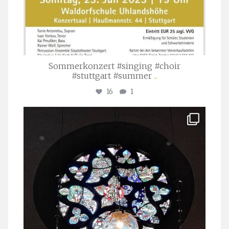
Sommerkonzert #singing #choir
#stuttgart #summer
...
16
1
stuttgarter_oratorienchor
Apr. 1