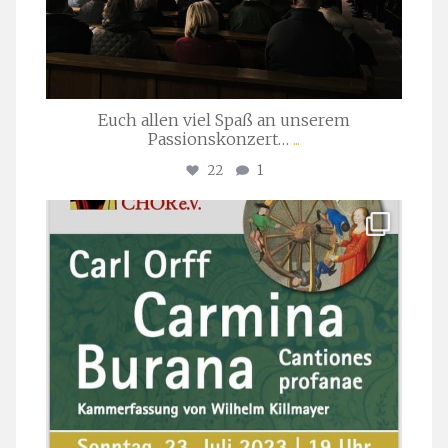
Euch allen viel Spaß an unserem
Passionskonzert…
...
22
1
stuttgarter_oratorienchor
Juli 22