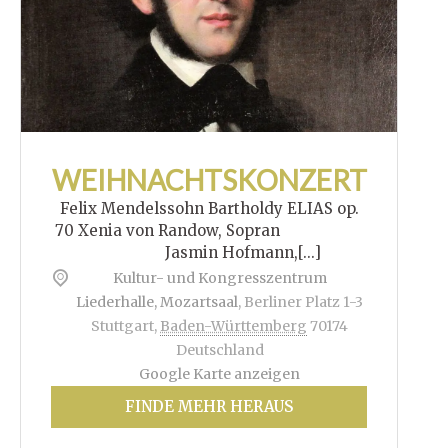
WEIHNACHTSKONZERT
Felix Mendelssohn Bartholdy ELIAS op.
70 Xenia von Randow, Sopran
Jasmin Hofmann,[...]
Kultur- und Kongresszentrum
Liederhalle, Mozartsaal
,
Berliner Platz 1-3
Stuttgart
,
Baden-Württemberg
70174
Deutschland
Google Karte anzeigen
FINDE MEHR HERAUS