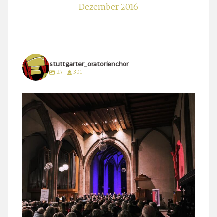
Dezember 2016
stuttgarter_oratorienchor
27
301
stuttgarter_oratorienchor
März 24