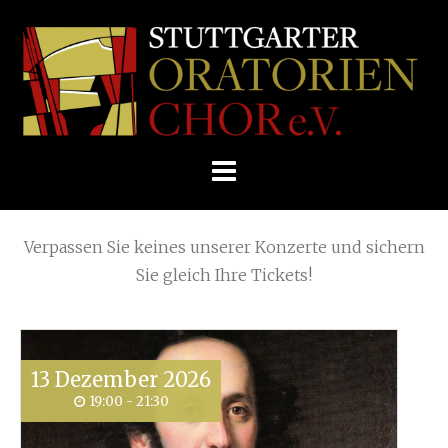
Skip
Home
»
SOMMERKONZERT
»
Händel Samson
to
STUTTGARTER
content
ORATORIENCHOR
Die nächsten KONZERTE
E.V.
Verpassen Sie keines unserer Konzerte und sichern
Sie gleich Ihre Tickets!
13
Dezember
2026
19:00 - 21:30