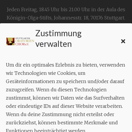
Jeden Freitag, 18.45 Uhr bis 21.00 Uhr in der Aula des
Königin-Olga-Stifts,
Johannesstr. 18,
70176 Stuttgart
.
Zustimmung
KONTAKT
verwalten
Geschäftsstelle:
c./o.
Bruno Feil
Um dir ein optimales Erlebnis zu bieten, verwenden
Aixheimer Str. 18
wir Technologien wie Cookies, um
70619 Stuttgart
Geräteinformationen zu speichern und/oder darauf
zuzugreifen. Wenn du diesen Technologien
MUSIK
zustimmst, können wir Daten wie das Surfverhalten
Musikalischer Leiter:
oder eindeutige IDs auf dieser Website verarbeiten.
Enrico Trummer
Wenn du deine Zustimmung nicht erteilst oder
Tel.
+49 (0)177 / 34 23 57 1
zurückziehst, können bestimmte Merkmale und
Funktionen beeinträchtigt werden.