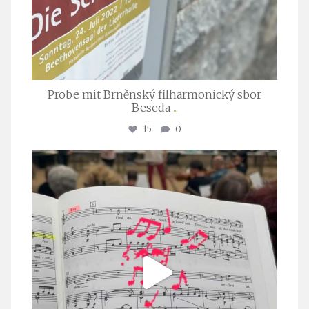
Probe mit Brněnský filharmonický sbor
Beseda
...
15
0
stuttgarter_oratorienchor
Juli 23