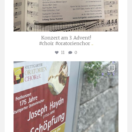
Konzert am 3. Advent!
#choir #oratorienchor
...
11
0
stuttgarter_oratorienchor
Juli 23