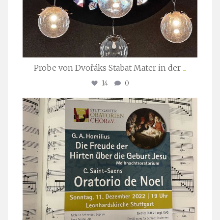
Probe von Dvořáks Stabat Mater in der
...
14
0
stuttgarter_oratorienchor
Nov. 29