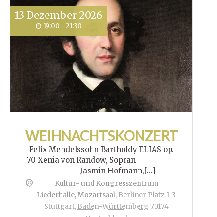
13
Dezember
2026
19:00 - 21:30
WEIHNACHTSKONZERT
Felix Mendelssohn Bartholdy ELIAS op.
70 Xenia von Randow, Sopran
Jasmin Hofmann,[...]
Kultur- und Kongresszentrum
Liederhalle, Mozartsaal
,
Berliner Platz 1-3
Stuttgart
,
Baden-Württemberg
70174