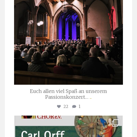
Euch allen viel Spaß an unserem
Passionskonzert…
...
22
1
stuttgarter_oratorienchor
Juli 22