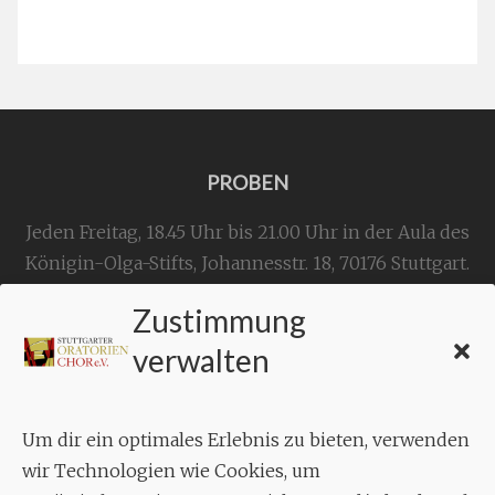
PROBEN
Jeden Freitag, 18.45 Uhr bis 21.00 Uhr in der Aula des
Königin-Olga-Stifts,
Johannesstr. 18,
70176 Stuttgart
.
Zustimmung
KONTAKT
verwalten
Geschäftsstelle:
c./o.
Bruno Feil
Um dir ein optimales Erlebnis zu bieten, verwenden
Aixheimer Str. 18
wir Technologien wie Cookies, um
70619 Stuttgart