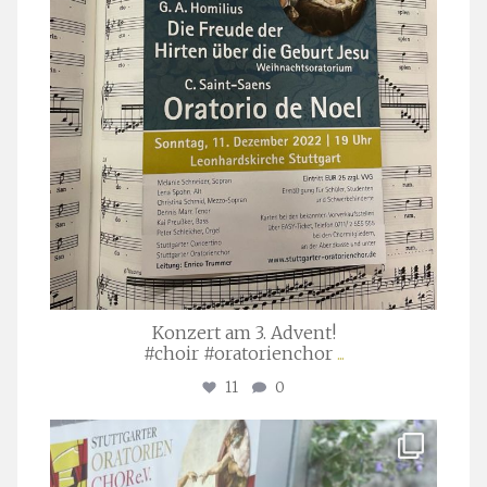
Konzert am 3. Advent!
#choir #oratorienchor
...
11
0
stuttgarter_oratorienchor
Juli 23