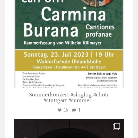
Sommerkonzert #singing #choir
#stuttgart #summer
...
16
1
stuttgarter_oratorienchor
Apr. 1