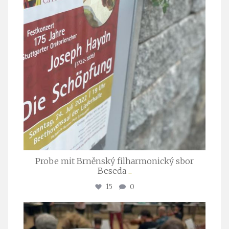
Probe mit Brněnský filharmonický sbor
Beseda
...
15
0
stuttgarter_oratorienchor
Juli 23