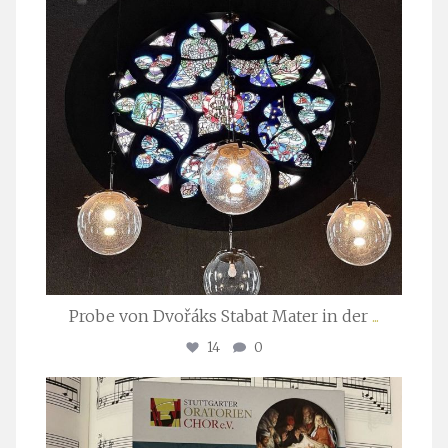
Probe von Dvořáks Stabat Mater in der
...
14
0
stuttgarter_oratorienchor
Nov. 29