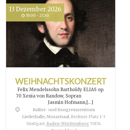
13
Dezember
2026
19:00 - 21:30
WEIHNACHTSKONZERT
Felix Mendelssohn Bartholdy ELIAS op.
70 Xenia von Randow, Sopran
Jasmin Hofmann,[...]
Kultur- und Kongresszentrum
Liederhalle, Mozartsaal
,
Berliner Platz 1-3
Stuttgart
,
Baden-Württemberg
70174