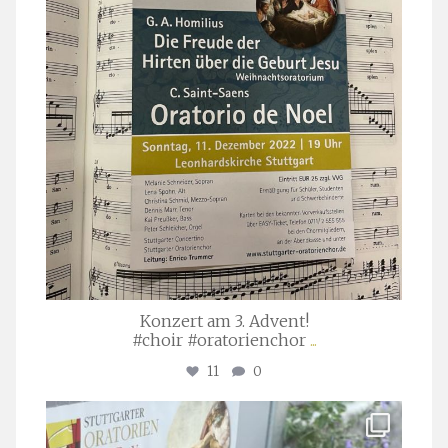
Konzert am 3. Advent!
#choir #oratorienchor
...
11
0
stuttgarter_oratorienchor
Juli 23