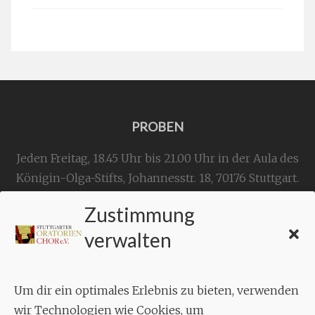
PROBEN
Jeden Freitag, 18.45 Uhr bis 21.00 Uhr in der Aula des
Königin-Olga-Stifts,
Johannesstr. 18,
70176 Stuttgart
.
Zustimmung
KONTAKT
verwalten
Geschäftsstelle:
c./o.
Bruno Feil
Um dir ein optimales Erlebnis zu bieten, verwenden
Aixheimer Str. 18
wir Technologien wie Cookies, um
70619 Stuttgart