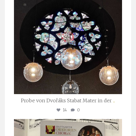
Probe von Dvořáks Stabat Mater in der
...
14
0
stuttgarter_oratorienchor
Nov. 29