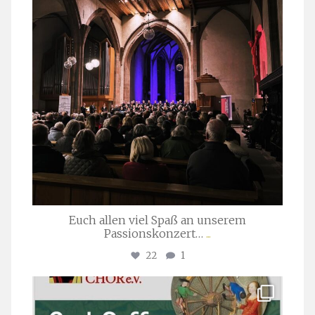
Euch allen viel Spaß an unserem
Passionskonzert…
...
22
1
stuttgarter_oratorienchor
Juli 22