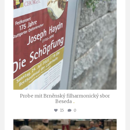
Probe mit Brněnský filharmonický sbor
Beseda
...
15
0
stuttgarter_oratorienchor
Juli 23