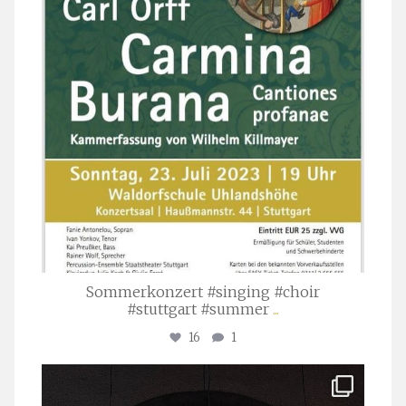
Sommerkonzert #singing #choir
#stuttgart #summer
...
16
1
stuttgarter_oratorienchor
Apr. 1