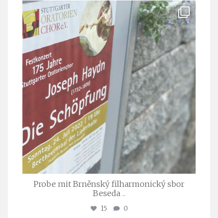
stuttgarter_oratorienchor
Juli 23
Probe mit Brněnský filharmonický sbor
Beseda
...
15
0