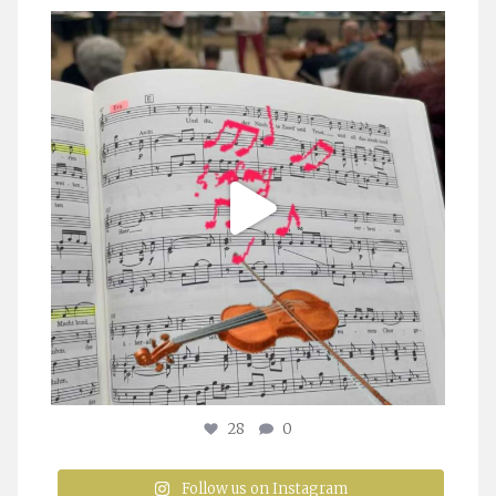
stuttgarter_oratorienchor
Juli 23
28
0
Follow us on Instagram