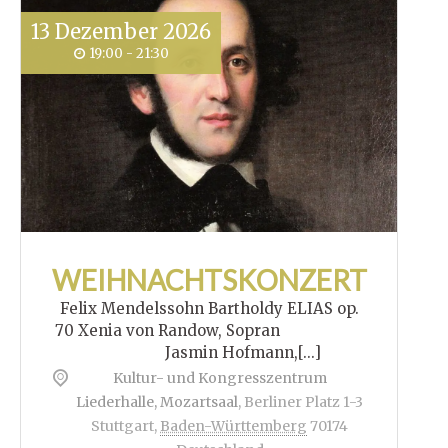
13
Dezember
2026
19:00 - 21:30
WEIHNACHTSKONZERT
Felix Mendelssohn Bartholdy ELIAS op.
70 Xenia von Randow, Sopran
Jasmin Hofmann,[...]
Kultur- und Kongresszentrum
Liederhalle, Mozartsaal
,
Berliner Platz 1-3
Stuttgart
,
Baden-Württemberg
70174