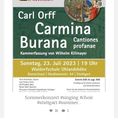
stuttgarter_oratorienchor
Juli 22
Sommerkonzert #singing #choir
#stuttgart #summer
...
16
1