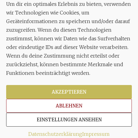
Um dir ein optimales Erlebnis zu bieten, verwenden
Aixheimer Str. 18
wir Technologien wie Cookies, um
70619 Stuttgart
Geräteinformationen zu speichern und/oder darauf
zuzugreifen. Wenn du diesen Technologien
MUSIK
zustimmst, können wir Daten wie das Surfverhalten
Musikalischer Leiter:
oder eindeutige IDs auf dieser Website verarbeiten.
Enrico Trummer
Wenn du deine Zustimmung nicht erteilst oder
Tel.
+49 (0)177 / 34 23 57 1
zurückziehst, können bestimmte Merkmale und
Funktionen beeinträchtigt werden.
Facebook
Twitter
YouTube
Instagram
AKZEPTIEREN
ABLEHNEN
Copyright © 2026
Stuttgarter Oratorienchor e.V.
Alle
EINSTELLUNGEN ANSEHEN
Rechte vorbehalten.
Impressum
|
Disclaimer
|
Datenschutzerklärung
Datenschutzerklärung
Impressum