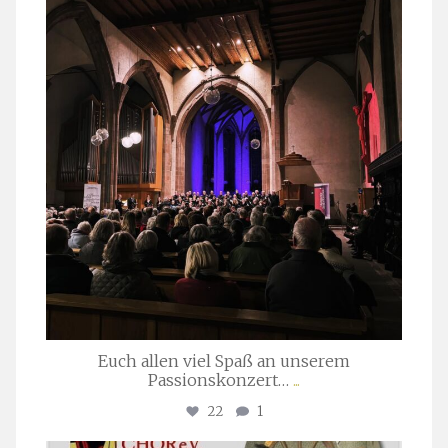
stuttgarter_oratorienchor
März 24
Euch allen viel Spaß an unserem
Passionskonzert…
...
22
1