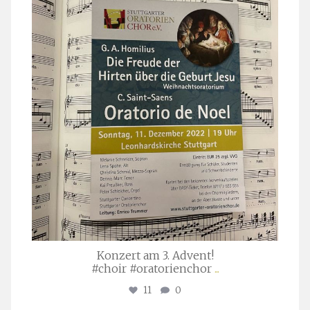
stuttgarter_oratorienchor
Nov. 29
Konzert am 3. Advent!
#choir #oratorienchor
...
11
0