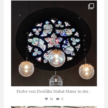
stuttgarter_oratorienchor
Apr. 1
Probe von Dvořáks Stabat Mater in der
...
14
0