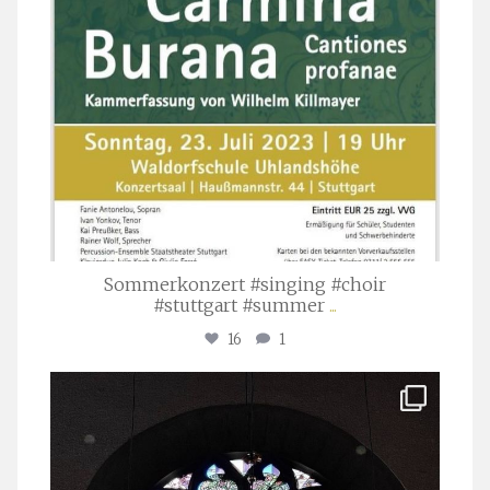
Sommerkonzert #singing #choir
#stuttgart #summer
...
16
1
stuttgarter_oratorienchor
Apr. 1