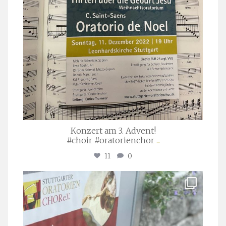
Konzert am 3. Advent!
#choir #oratorienchor
...
11
0
stuttgarter_oratorienchor
Juli 23