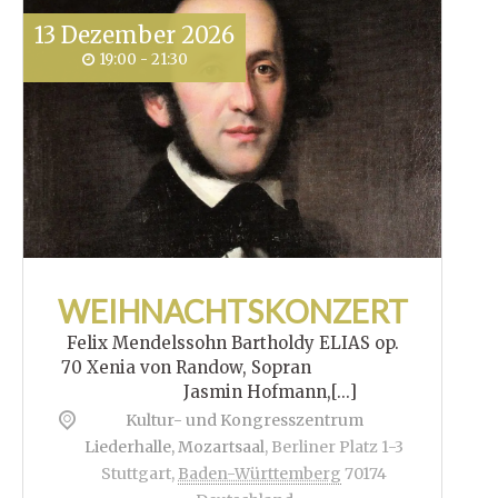
13
Dezember
2026
19:00 - 21:30
WEIHNACHTSKONZERT
Felix Mendelssohn Bartholdy ELIAS op.
70 Xenia von Randow, Sopran
Jasmin Hofmann,[...]
Kultur- und Kongresszentrum
Liederhalle, Mozartsaal
,
Berliner Platz 1-3
Stuttgart
,
Baden-Württemberg
70174