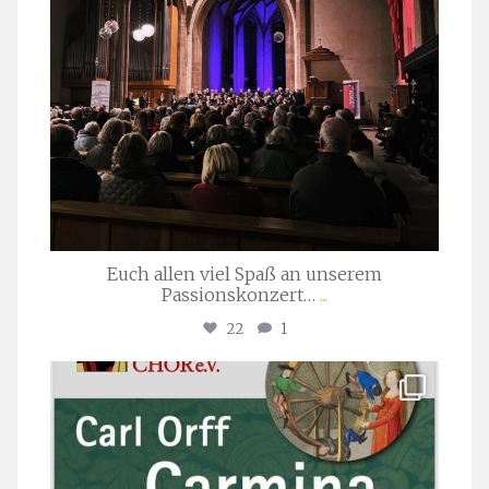
Euch allen viel Spaß an unserem
Passionskonzert…
...
22
1
stuttgarter_oratorienchor
Juli 22