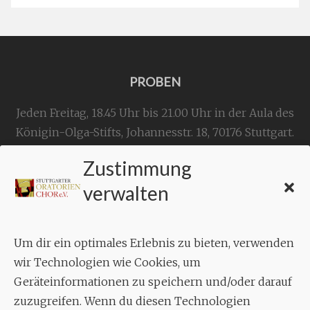
PROBEN
Jeden Freitag, 18.45 Uhr bis 21.00 Uhr in der Aula des
Königin-Olga-Stifts,
Johannesstr. 18,
70176 Stuttgart
.
Zustimmung
KONTAKT
verwalten
Geschäftsstelle:
c./o.
Bruno Feil
Um dir ein optimales Erlebnis zu bieten, verwenden
Aixheimer Str. 18
wir Technologien wie Cookies, um
70619 Stuttgart
Geräteinformationen zu speichern und/oder darauf
zuzugreifen. Wenn du diesen Technologien
MUSIK