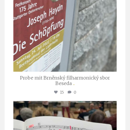
Probe mit Brněnský filharmonický sbor
Beseda
...
15
0
stuttgarter_oratorienchor
Juli 23