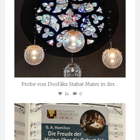
Probe von Dvořáks Stabat Mater in der
...
14
0
stuttgarter_oratorienchor
Nov. 29