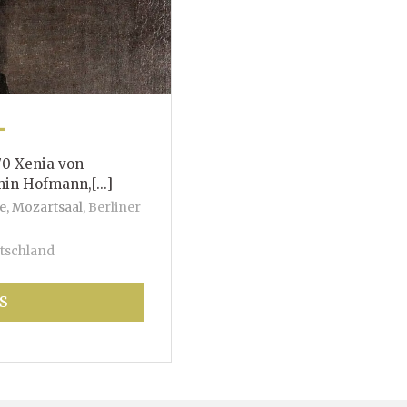
T
70 Xenia von
mann,[...]
e, Mozartsaal
,
Berliner
tschland
S