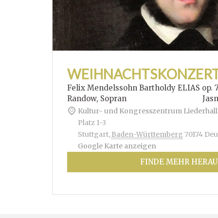
WEIHNACHTSKONZER
Felix Mendelssohn Bartholdy ELIAS op. 
Randow, Sopran Jasmin Hof
Kultur- und Kongresszentrum Liederhall
Platz 1-3
Stuttgart
,
Baden-Württemberg
70174
Deu
Google Karte anzeigen
FINDE MEHR HERAU