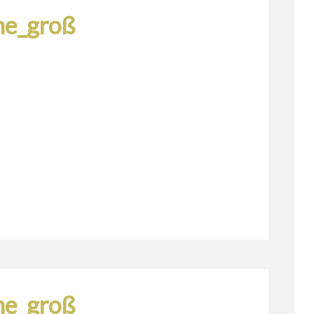
ine_groß
ine_groß