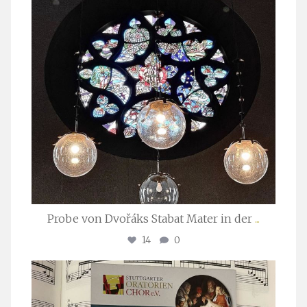
Probe von Dvořáks Stabat Mater in der
...
14
0
stuttgarter_oratorienchor
Nov. 29