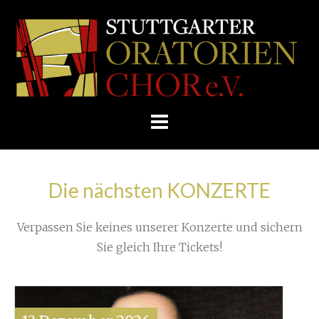
Skip
/
Home
»
Rehearsals
»
to
STUTTGARTER
Choir Retreat or Choir Retreat Time?
»
content
ORATORIENCHOR
VID-The Lord is my Shepherd
E.V.
Die nächsten KONZERTE
Verpassen Sie keines unserer Konzerte und sichern
Sie gleich Ihre Tickets!