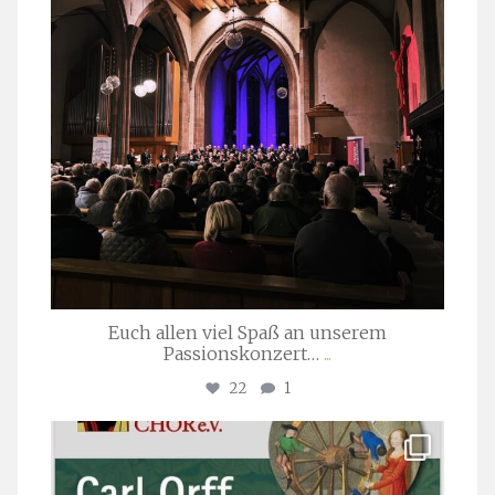
Euch allen viel Spaß an unserem
Passionskonzert…
...
22
1
stuttgarter_oratorienchor
Juli 22