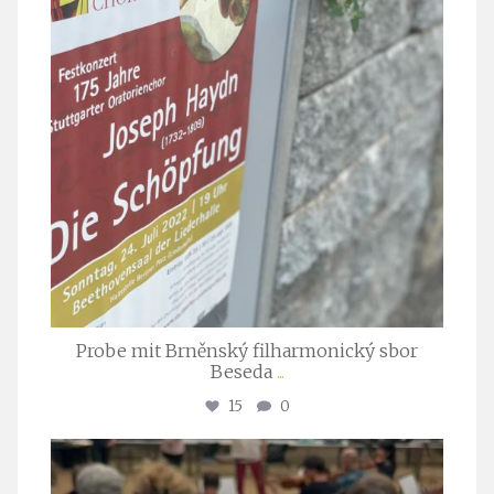
Probe mit Brněnský filharmonický sbor
Beseda
...
15
0
stuttgarter_oratorienchor
Juli 23