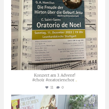
Konzert am 3. Advent!
#choir #oratorienchor
...
11
0
stuttgarter_oratorienchor
Juli 23