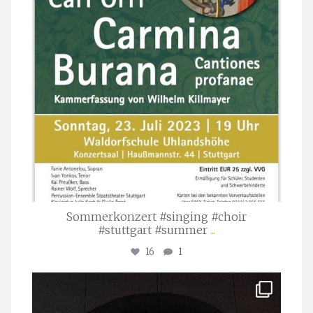
Sommerkonzert #singing #choir
#stuttgart #summer
...
16
1
stuttgarter_oratorienchor
Apr. 1