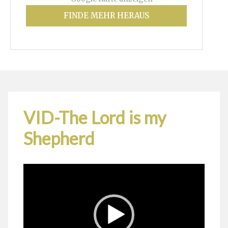
FINDE MEHR HERAUS
VID-The Lord is my
Shepherd
Video-
Player