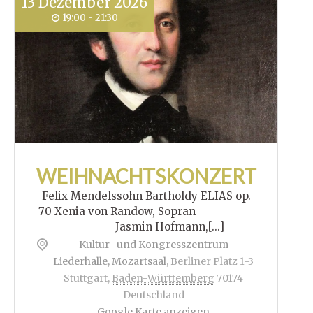
13
Dezember
2026
19:00 - 21:30
WEIHNACHTSKONZERT
Felix Mendelssohn Bartholdy ELIAS op.
70 Xenia von Randow, Sopran
Jasmin Hofmann,[...]
Kultur- und Kongresszentrum
Liederhalle, Mozartsaal
,
Berliner Platz 1-3
Stuttgart
,
Baden-Württemberg
70174
Deutschland
Google Karte anzeigen