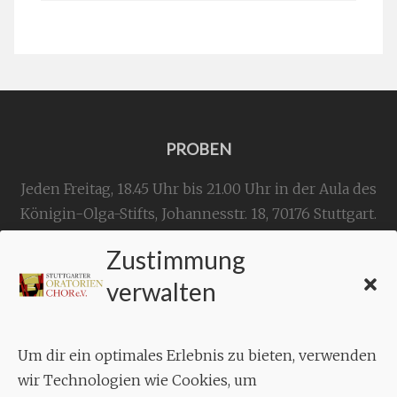
PROBEN
Jeden Freitag, 18.45 Uhr bis 21.00 Uhr in der Aula des
Königin-Olga-Stifts,
Johannesstr. 18,
70176 Stuttgart
.
Zustimmung
KONTAKT
verwalten
Geschäftsstelle:
c./o.
Bruno Feil
Um dir ein optimales Erlebnis zu bieten, verwenden
Aixheimer Str. 18
wir Technologien wie Cookies, um
70619 Stuttgart