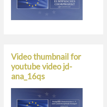
Video thumbnail for
youtube video jd-
ana_16qs