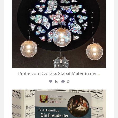
Probe von Dvořáks Stabat Mater in der
...
14
0
stuttgarter_oratorienchor
Nov. 29