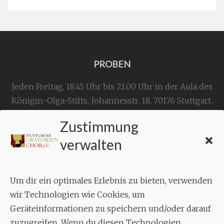
PROBEN
Jeden Freitag, 18.45 Uhr bis 21.00 Uhr in der Aula des
Königin-Olga-Stifts,
Johannesstr. 18,
70176 Stuttgart
.
Zustimmung
KONTAKT
verwalten
Geschäftsstelle:
c./o.
Bruno Feil
Um dir ein optimales Erlebnis zu bieten, verwenden
Aixheimer Str. 18
wir Technologien wie Cookies, um
70619 Stuttgart
Geräteinformationen zu speichern und/oder darauf
zuzugreifen. Wenn du diesen Technologien