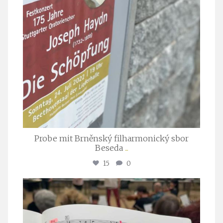
Probe mit Brněnský filharmonický sbor
Beseda
...
15
0
stuttgarter_oratorienchor
Juli 23