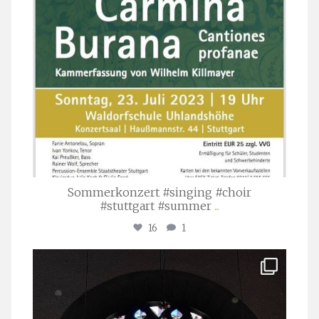
Sommerkonzert #singing #choir
#stuttgart #summer
...
16
1
stuttgarter_oratorienchor
Apr. 1