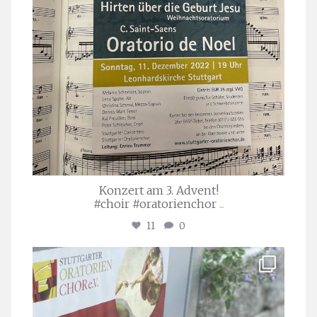
Konzert am 3. Advent!
#choir #oratorienchor
...
11
0
stuttgarter_oratorienchor
Juli 23