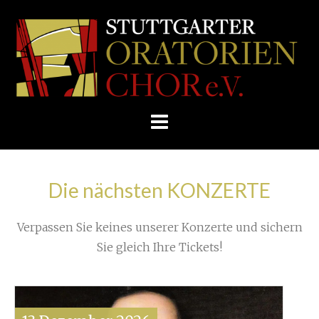
Skip
/
Home
»
Concert
»
to
STUTTGARTER
Choir Project for Europe Day 2021
»
content
ORATORIENCHOR
Video thumbnail for youtube video jd-ana_16qs
E.V.
Die nächsten KONZERTE
Verpassen Sie keines unserer Konzerte und sichern
Sie gleich Ihre Tickets!