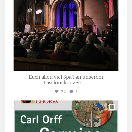
Euch allen viel Spaß an unserem
Passionskonzert…
...
22
1
stuttgarter_oratorienchor
Juli 22