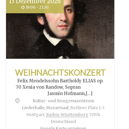
13
Dezember
2026
19:00 - 21:30
WEIHNACHTSKONZERT
Felix Mendelssohn Bartholdy ELIAS op.
70 Xenia von Randow, Sopran
Jasmin Hofmann,[...]
Kultur- und Kongresszentrum
Liederhalle, Mozartsaal
,
Berliner Platz 1-3
Stuttgart
,
Baden-Württemberg
70174
Deutschland
Google Karte anzeigen