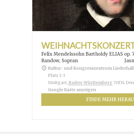
WEIHNACHTSKONZER
Felix Mendelssohn Bartholdy ELIAS op. 
Randow, Sopran Jasmin Hof
Kultur- und Kongresszentrum Liederhall
Platz 1-3
Stuttgart
,
Baden-Württemberg
70174
Deu
Google Karte anzeigen
FINDE MEHR HERAU