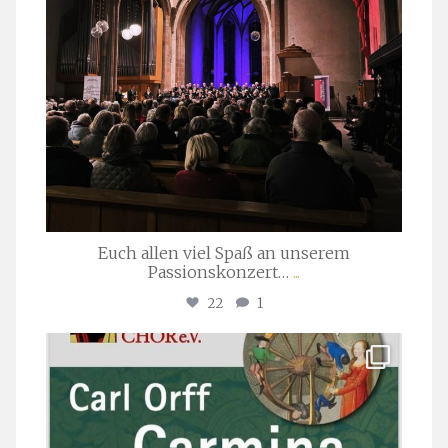
Euch allen viel Spaß an unserem
Passionskonzert…
...
22
1
stuttgarter_oratorienchor
Juli 22