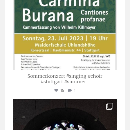
Sommerkonzert #singing #choir
#stuttgart #summer
...
16
1
stuttgarter_oratorienchor
Apr. 1