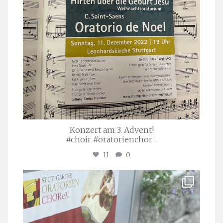
Konzert am 3. Advent!
#choir #oratorienchor
...
11
0
stuttgarter_oratorienchor
Juli 23