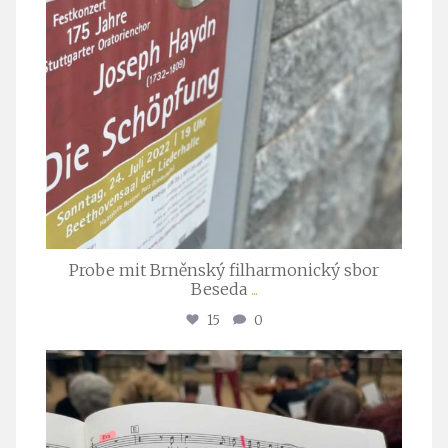
Probe mit Brněnský filharmonický sbor
Beseda
...
15
0
stuttgarter_oratorienchor
Juli 23