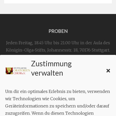
PROBEN
Jeden Freitag, 18.45 Uhr bis 21.00 Uhr in der Aula des
Königin-Olga-Stifts,
Johannesstr. 18,
70176 Stuttgart
.
Zustimmung
KONTAKT
verwalten
Geschäftsstelle:
c./o.
Bruno Feil
Um dir ein optimales Erlebnis zu bieten, verwenden
Aixheimer Str. 18
wir Technologien wie Cookies, um
70619 Stuttgart
Geräteinformationen zu speichern und/oder darauf
zuzugreifen. Wenn du diesen Technologien
MUSIK