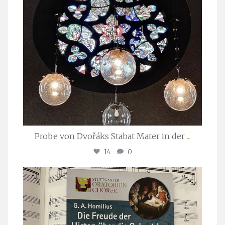
Probe von Dvořáks Stabat Mater in der
...
14
0
stuttgarter_oratorienchor
Nov. 29