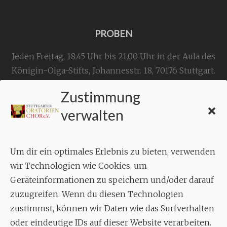
PROBEN
Jeden Freitag, 18.45 Uhr bis 21.00 Uhr in der Aula des
Königin-Olga-Stifts,
Johannesstr. 18,
70176 Stuttgart
.
Zustimmung
KONTAKT
verwalten
Geschäftsstelle:
c./o.
Bruno Feil
Um dir ein optimales Erlebnis zu bieten, verwenden
Aixheimer Str. 18
wir Technologien wie Cookies, um
70619 Stuttgart
Geräteinformationen zu speichern und/oder darauf
zuzugreifen. Wenn du diesen Technologien
MUSIK
zustimmst, können wir Daten wie das Surfverhalten
Musikalischer Leiter:
oder eindeutige IDs auf dieser Website verarbeiten.