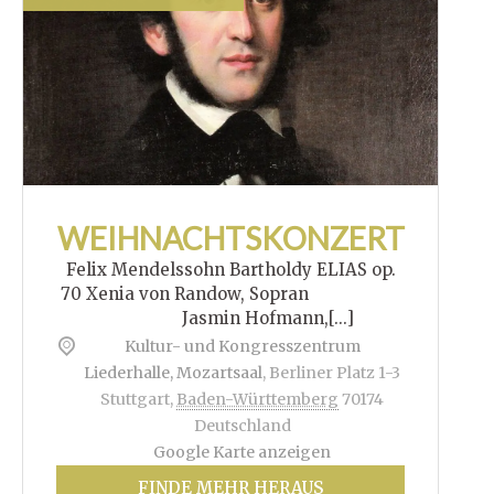
WEIHNACHTSKONZERT
Felix Mendelssohn Bartholdy ELIAS op.
70 Xenia von Randow, Sopran
Jasmin Hofmann,[...]
Kultur- und Kongresszentrum
Liederhalle, Mozartsaal
,
Berliner Platz 1-3
Stuttgart
,
Baden-Württemberg
70174
Deutschland
Google Karte anzeigen
FINDE MEHR HERAUS