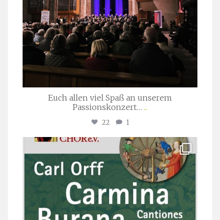
Euch allen viel Spaß an unserem
Passionskonzert…
...
22
1
stuttgarter_oratorienchor
Juli 22