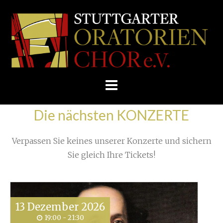
Skip
/
Home
»
Uncategorized
»
to
STUTTGARTER
A look back at challenging months
»
Fan mail :-)
content
ORATORIENCHOR
E.V.
Die nächsten KONZERTE
Verpassen Sie keines unserer Konzerte und sichern
Sie gleich Ihre Tickets!
13
Dezember
2026
19:00 - 21:30