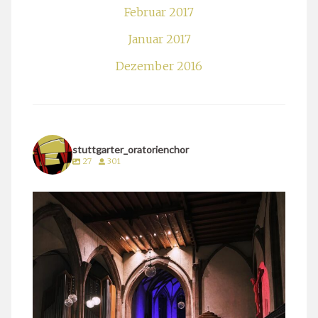
Februar 2017
Januar 2017
Dezember 2016
stuttgarter_oratorienchor
27
301
stuttgarter_oratorienchor
März 24