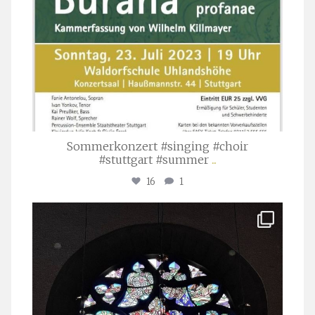
Sommerkonzert #singing #choir
#stuttgart #summer
...
16
1
stuttgarter_oratorienchor
Apr. 1