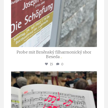
Probe mit Brněnský filharmonický sbor
Beseda
...
15
0
stuttgarter_oratorienchor
Juli 23