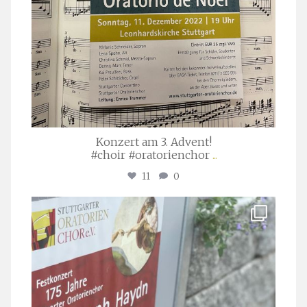
Konzert am 3. Advent!
#choir #oratorienchor
...
11
0
stuttgarter_oratorienchor
Juli 23