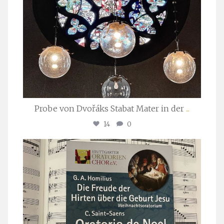
Probe von Dvořáks Stabat Mater in der
...
14
0
stuttgarter_oratorienchor
Nov. 29