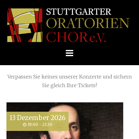
Skip
Home
»
Requiem: Karl Jenkins
»
to
STUTTGARTER
content
ORATORIENCHOR
Die nächsten KONZERTE
E.V.
Verpassen Sie keines unserer Konzerte und sichern
Sie gleich Ihre Tickets!
13
Dezember
2026
19:00 - 21:30