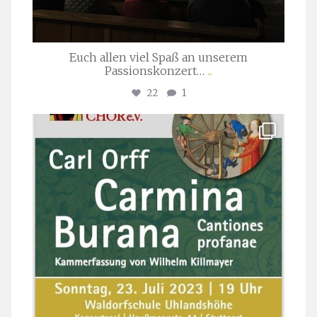
Euch allen viel Spaß an unserem
Passionskonzert…
...
22
1
stuttgarter_oratorienchor
Juli 22