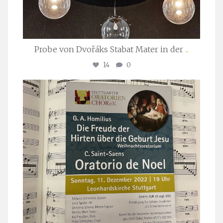
Probe von Dvořáks Stabat Mater in der
...
14
0
stuttgarter_oratorienchor
Nov. 29