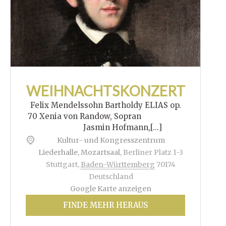
WEIHNACHTSKONZERT
Felix Mendelssohn Bartholdy ELIAS op.
70 Xenia von Randow, Sopran
Jasmin Hofmann,[...]
Kultur- und Kongresszentrum
Liederhalle, Mozartsaal
,
Berliner Platz 1-3
Stuttgart
,
Baden-Württemberg
70174
Deutschland
Google Karte anzeigen
FINDE MEHR HERAUS