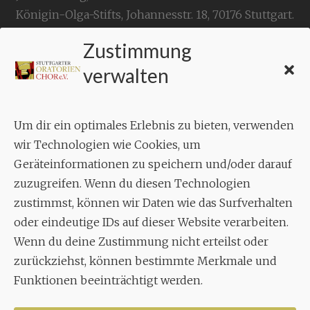
Königin-Olga-Stifts,
Johannesstr. 18,
70176 Stuttgart
.
Zustimmung
KONTAKT
verwalten
Geschäftsstelle:
c./o.
Bruno Feil
Um dir ein optimales Erlebnis zu bieten, verwenden
Aixheimer Str. 18
wir Technologien wie Cookies, um
70619 Stuttgart
Geräteinformationen zu speichern und/oder darauf
zuzugreifen. Wenn du diesen Technologien
MUSIK
zustimmst, können wir Daten wie das Surfverhalten
Musikalischer Leiter:
oder eindeutige IDs auf dieser Website verarbeiten.
Enrico Trummer
Wenn du deine Zustimmung nicht erteilst oder
Tel.
+49 (0)177 / 34 23 57 1
zurückziehst, können bestimmte Merkmale und
Funktionen beeinträchtigt werden.
Facebook
Twitter
YouTube
Instagram