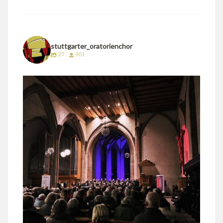
stuttgarter_oratorienchor
27
301
stuttgarter_oratorienchor
März 24