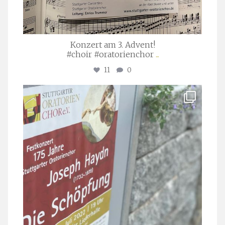
Konzert am 3. Advent!
#choir #oratorienchor
...
11
0
stuttgarter_oratorienchor
Juli 23