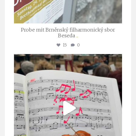
Probe mit Brněnský filharmonický sbor
Beseda
...
15
0
stuttgarter_oratorienchor
Juli 23