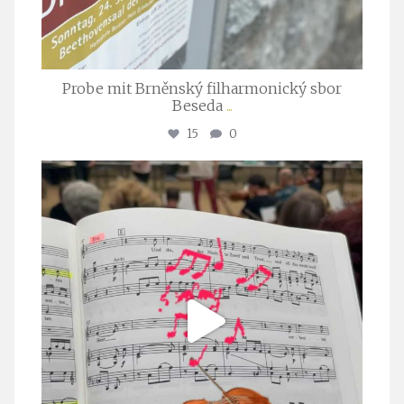
Probe mit Brněnský filharmonický sbor
Beseda
...
15
0
stuttgarter_oratorienchor
Juli 23