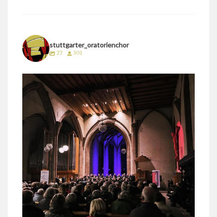
stuttgarter_oratorienchor
27
301
stuttgarter_oratorienchor
März 24