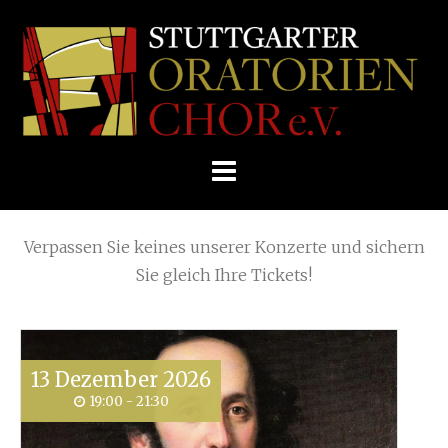
Skip
Home
»
Requiem: Karl Jenkins
»
to
STUTTGARTER
content
ORATORIENCHOR
Die nächsten KONZERTE
E.V.
Verpassen Sie keines unserer Konzerte und sichern
Sie gleich Ihre Tickets!
13
Dezember
2026
19:00 - 21:30