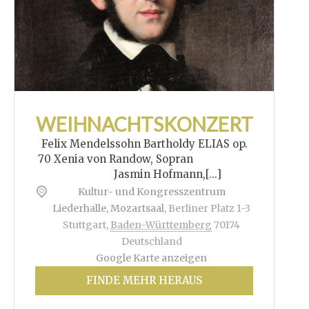
WEIHNACHTSKONZERT
Felix Mendelssohn Bartholdy ELIAS op.
70 Xenia von Randow, Sopran
Jasmin Hofmann,[...]
Kultur- und Kongresszentrum
Liederhalle, Mozartsaal
,
Berliner Platz 1-3
Stuttgart
,
Baden-Württemberg
70174
Deutschland
Google Karte anzeigen
FINDE MEHR HERAUS