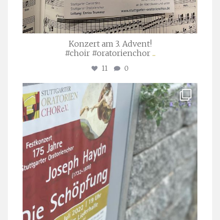
Konzert am 3. Advent!
#choir #oratorienchor
...
11
0
stuttgarter_oratorienchor
Juli 23