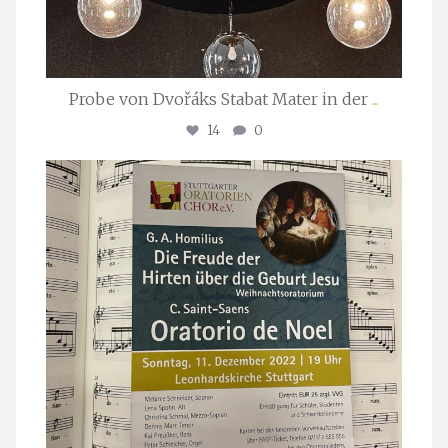
Probe von Dvořáks Stabat Mater in der
...
14
0
stuttgarter_oratorienchor
Nov. 29