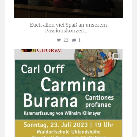
Euch allen viel Spaß an unserem
Passionskonzert…
...
22
1
stuttgarter_oratorienchor
Juli 22