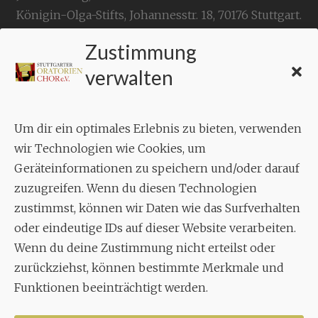
Königin-Olga-Stifts,
Johannesstr. 18,
70176 Stuttgart
.
Zustimmung
KONTAKT
verwalten
Geschäftsstelle:
c./o.
Bruno Feil
Um dir ein optimales Erlebnis zu bieten, verwenden
Aixheimer Str. 18
wir Technologien wie Cookies, um
70619 Stuttgart
Geräteinformationen zu speichern und/oder darauf
zuzugreifen. Wenn du diesen Technologien
MUSIK
zustimmst, können wir Daten wie das Surfverhalten
Musikalischer Leiter:
oder eindeutige IDs auf dieser Website verarbeiten.
Enrico Trummer
Wenn du deine Zustimmung nicht erteilst oder
Tel.
+49 (0)177 / 34 23 57 1
zurückziehst, können bestimmte Merkmale und
Funktionen beeinträchtigt werden.
Facebook
Twitter
YouTube
Instagram