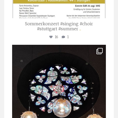
Sommerkonzert #singing #choir
#stuttgart #summer
...
16
1
stuttgarter_oratorienchor
Apr. 1