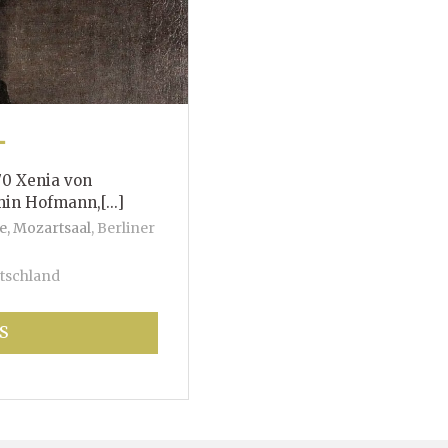
T
70 Xenia von
mann,[...]
e, Mozartsaal
,
Berliner
tschland
S