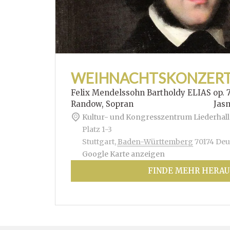
WEIHNACHTSKONZER
Felix Mendelssohn Bartholdy ELIAS op. 
Randow, Sopran Jasmin Hof
Kultur- und Kongresszentrum Liederhall
Platz 1-3
Stuttgart
,
Baden-Württemberg
70174
Deu
Google Karte anzeigen
FINDE MEHR HERAU