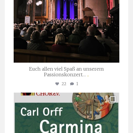
Euch allen viel Spaß an unserem
Passionskonzert…
...
22
1
stuttgarter_oratorienchor
Juli 22