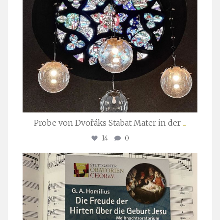
Probe von Dvořáks Stabat Mater in der
...
14
0
stuttgarter_oratorienchor
Nov. 29