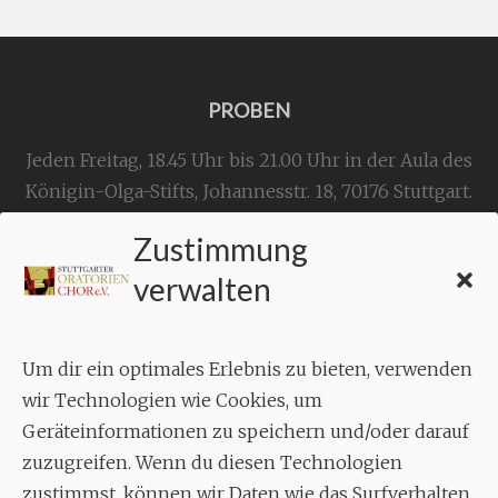
PROBEN
Jeden Freitag, 18.45 Uhr bis 21.00 Uhr in der Aula des
Königin-Olga-Stifts,
Johannesstr. 18,
70176 Stuttgart
.
Zustimmung
KONTAKT
verwalten
Geschäftsstelle:
c./o.
Bruno Feil
Um dir ein optimales Erlebnis zu bieten, verwenden
Aixheimer Str. 18
wir Technologien wie Cookies, um
70619 Stuttgart
Geräteinformationen zu speichern und/oder darauf
zuzugreifen. Wenn du diesen Technologien
MUSIK
zustimmst, können wir Daten wie das Surfverhalten