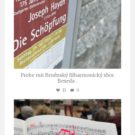
Probe mit Brněnský filharmonický sbor
Beseda
...
15
0
stuttgarter_oratorienchor
Juli 23