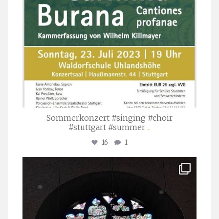
Sommerkonzert #singing #choir
#stuttgart #summer
...
16
1
stuttgarter_oratorienchor
Apr. 1