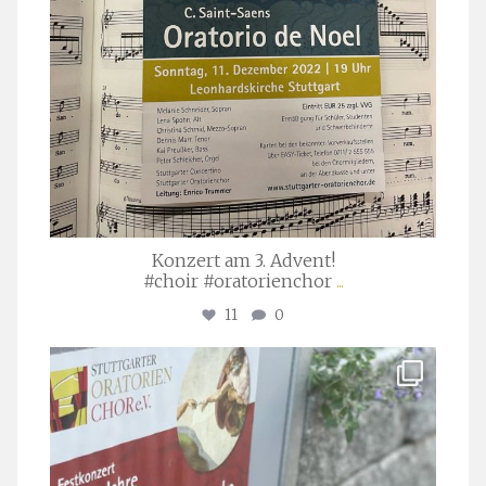
Konzert am 3. Advent!
#choir #oratorienchor
...
11
0
stuttgarter_oratorienchor
Juli 23