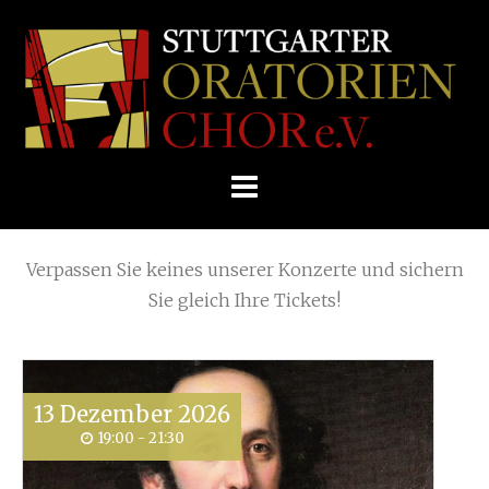
Skip
Home
»
Weihnachtskonzert
»
W2013
to
STUTTGARTER
content
ORATORIENCHOR
Die nächsten KONZERTE
E.V.
Verpassen Sie keines unserer Konzerte und sichern
Sie gleich Ihre Tickets!
13
Dezember
2026
19:00 - 21:30