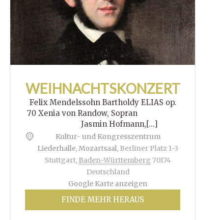
WEIHNACHTSKONZERT
Felix Mendelssohn Bartholdy ELIAS op.
70 Xenia von Randow, Sopran
Jasmin Hofmann,[...]
Kultur- und Kongresszentrum
Liederhalle, Mozartsaal
,
Berliner Platz 1-3
Stuttgart
,
Baden-Württemberg
70174
Deutschland
Google Karte anzeigen
FINDE MEHR HERAUS