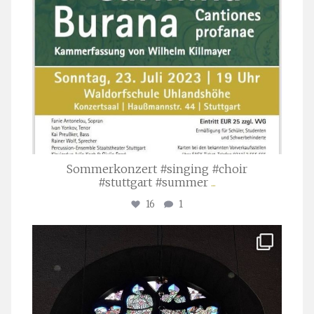
Sommerkonzert #singing #choir
#stuttgart #summer
...
16
1
stuttgarter_oratorienchor
Apr. 1