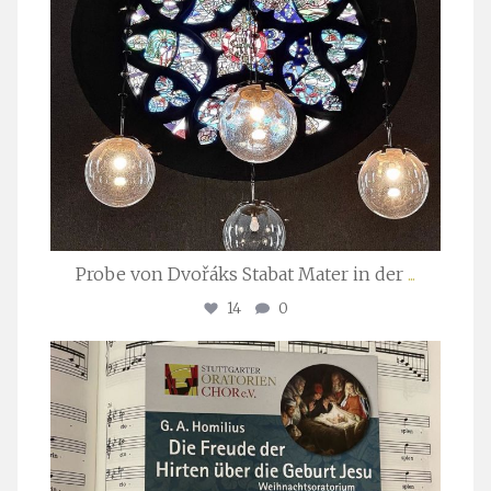
Probe von Dvořáks Stabat Mater in der
...
14
0
stuttgarter_oratorienchor
Nov. 29