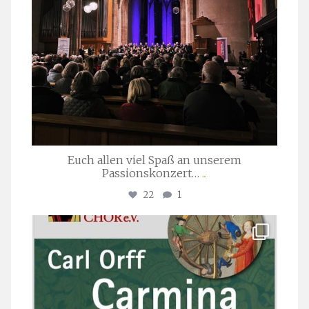
Euch allen viel Spaß an unserem
Passionskonzert…
...
22
1
stuttgarter_oratorienchor
Juli 22