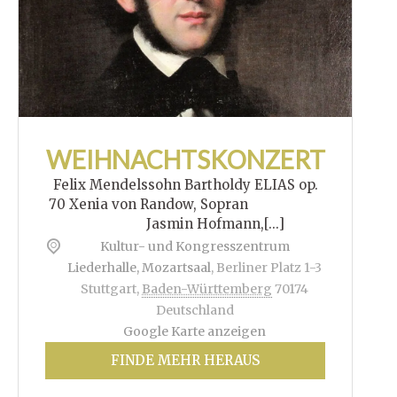
WEIHNACHTSKONZERT
Felix Mendelssohn Bartholdy ELIAS op.
70 Xenia von Randow, Sopran
Jasmin Hofmann,[...]
Kultur- und Kongresszentrum
Liederhalle, Mozartsaal
,
Berliner Platz 1-3
Stuttgart
,
Baden-Württemberg
70174
Deutschland
Google Karte anzeigen
FINDE MEHR HERAUS