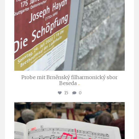
Probe mit Brněnský filharmonický sbor
Beseda
...
15
0
stuttgarter_oratorienchor
Juli 23