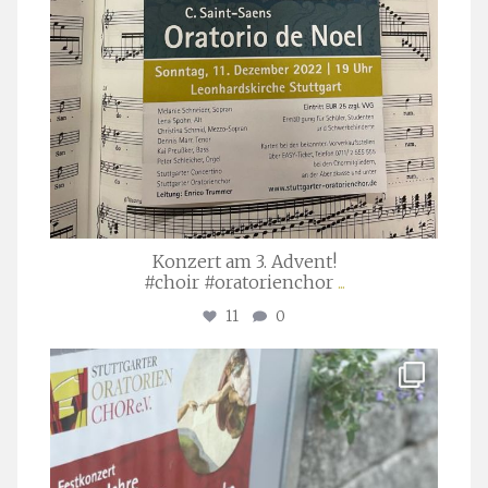
Konzert am 3. Advent!
#choir #oratorienchor
...
11
0
stuttgarter_oratorienchor
Juli 23