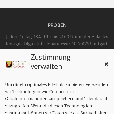
PROBEN
Jeden Freitag, 18.45 Uhr bis 21.00 Uhr in der Aula des
Königin-Olga-Stifts,
Johannesstr. 18,
70176 Stuttgart
.
Zustimmung
KONTAKT
verwalten
Geschäftsstelle:
c./o.
Bruno Feil
Um dir ein optimales Erlebnis zu bieten, verwenden
Aixheimer Str. 18
wir Technologien wie Cookies, um
70619 Stuttgart
Geräteinformationen zu speichern und/oder darauf
zuzugreifen. Wenn du diesen Technologien
MUSIK
zustimmst, können wir Daten wie das Surfverhalten