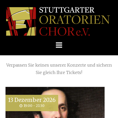
Skip
Home
»
Weihnachtskonzert
»
2011Podzim
to
STUTTGARTER
content
ORATORIENCHOR
Die nächsten KONZERTE
E.V.
Verpassen Sie keines unserer Konzerte und sichern
Sie gleich Ihre Tickets!
13
Dezember
2026
19:00 - 21:30