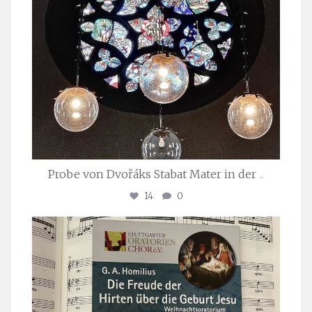
Probe von Dvořáks Stabat Mater in der
...
14
0
stuttgarter_oratorienchor
Nov. 29