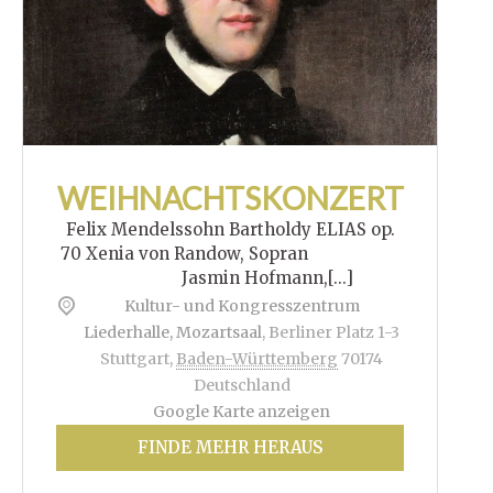
WEIHNACHTSKONZERT
Felix Mendelssohn Bartholdy ELIAS op.
70 Xenia von Randow, Sopran
Jasmin Hofmann,[...]
Kultur- und Kongresszentrum
Liederhalle, Mozartsaal
,
Berliner Platz 1-3
Stuttgart
,
Baden-Württemberg
70174
Deutschland
Google Karte anzeigen
FINDE MEHR HERAUS