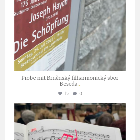
Probe mit Brněnský filharmonický sbor
Beseda
...
15
0
stuttgarter_oratorienchor
Juli 23