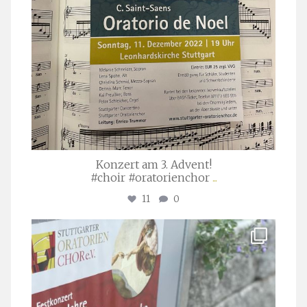
Konzert am 3. Advent!
#choir #oratorienchor
...
11
0
stuttgarter_oratorienchor
Juli 23