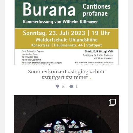
Sommerkonzert #singing #choir
#stuttgart #summer
...
16
1
stuttgarter_oratorienchor
Apr. 1