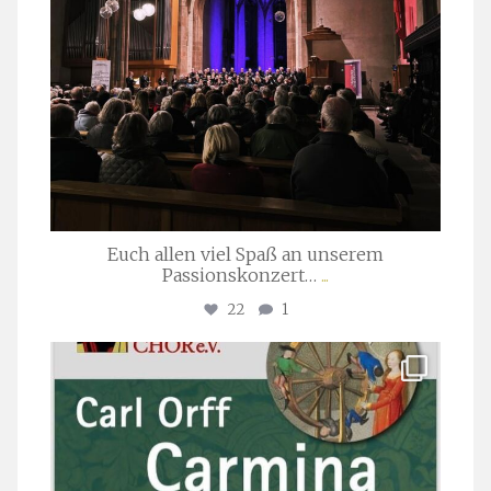
Euch allen viel Spaß an unserem
Passionskonzert…
...
22
1
stuttgarter_oratorienchor
Juli 22