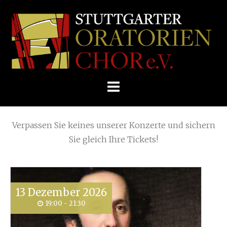
Skip
Home
»
Weihnachtskonzert
»
2014
to
STUTTGARTER
content
ORATORIENCHOR
Die nächsten KONZERTE
E.V.
Verpassen Sie keines unserer Konzerte und sichern
Sie gleich Ihre Tickets!
13
Dezember
2026
19:00 - 21:30