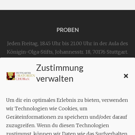
PROBEN
Jeden Freitag, 18.45 Uhr bis 21.00 Uhr in der Aula des
Königin-Olga-Stifts,
Johannesstr. 18,
70176 Stuttgart
.
Zustimmung
KONTAKT
verwalten
Geschäftsstelle:
c./o.
Bruno Feil
Um dir ein optimales Erlebnis zu bieten, verwenden
Aixheimer Str. 18
wir Technologien wie Cookies, um
70619 Stuttgart
Geräteinformationen zu speichern und/oder darauf
zuzugreifen. Wenn du diesen Technologien
MUSIK
zustimmst, können wir Daten wie das Surfverhalten