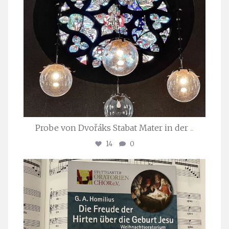
Probe von Dvořáks Stabat Mater in der
...
14
0
stuttgarter_oratorienchor
Nov. 29