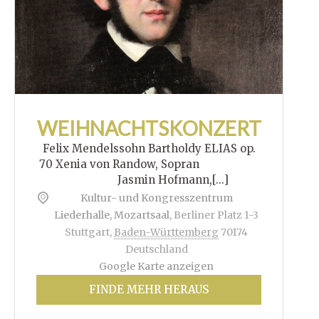
WEIHNACHTSKONZERT
Felix Mendelssohn Bartholdy ELIAS op.
70 Xenia von Randow, Sopran
Jasmin Hofmann,[...]
Kultur- und Kongresszentrum
Liederhalle, Mozartsaal
,
Berliner Platz 1-3
Stuttgart
,
Baden-Württemberg
70174
Deutschland
Google Karte anzeigen
FINDE MEHR HERAUS