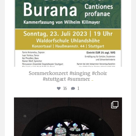
Sommerkonzert #singing #choir
#stuttgart #summer
...
16
1
stuttgarter_oratorienchor
Apr. 1