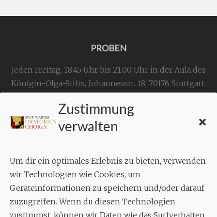
PROBEN
Jeden Freitag, 18.45 Uhr bis 21.00 Uhr in der Aula des
Königin-Olga-Stifts,
Johannesstr. 18,
70176 Stuttgart
.
Zustimmung
KONTAKT
verwalten
Geschäftsstelle:
c./o.
Bruno Feil
Um dir ein optimales Erlebnis zu bieten, verwenden
Aixheimer Str. 18
wir Technologien wie Cookies, um
70619 Stuttgart
Geräteinformationen zu speichern und/oder darauf
zuzugreifen. Wenn du diesen Technologien
MUSIK
zustimmst, können wir Daten wie das Surfverhalten