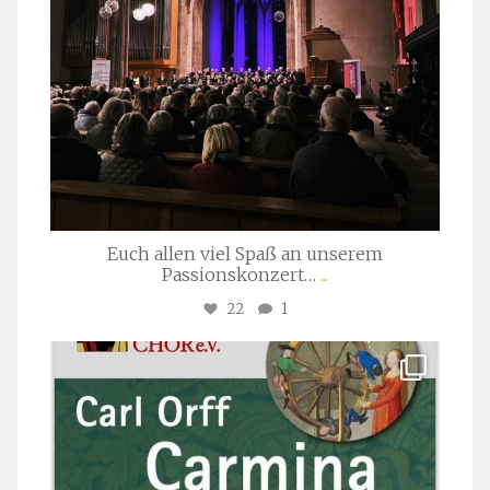
Euch allen viel Spaß an unserem
Passionskonzert…
...
22
1
stuttgarter_oratorienchor
Juli 22