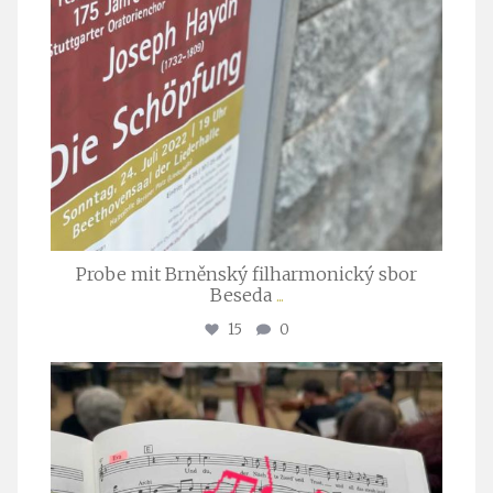
Probe mit Brněnský filharmonický sbor
Beseda
...
15
0
stuttgarter_oratorienchor
Juli 23