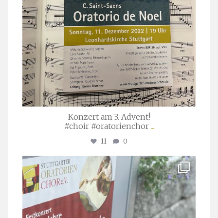
Konzert am 3. Advent!
#choir #oratorienchor
...
11
0
stuttgarter_oratorienchor
Juli 23