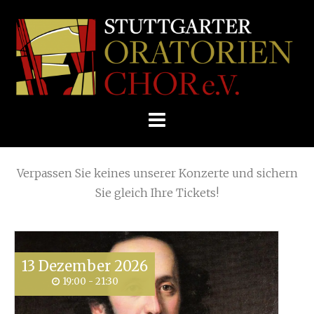
Skip
Home
»
Sommerkonzerte
»
Plakat2012
to
STUTTGARTER
content
ORATORIENCHOR
Die nächsten KONZERTE
E.V.
Verpassen Sie keines unserer Konzerte und sichern
Sie gleich Ihre Tickets!
13
Dezember
2026
19:00 - 21:30