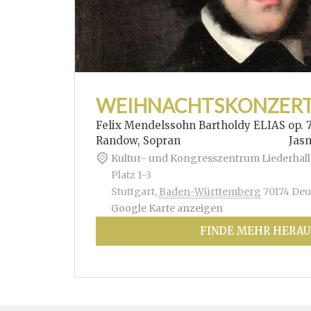
WEIHNACHTSKONZER
Felix Mendelssohn Bartholdy ELIAS op. 
Randow, Sopran Jasmin Hof
Kultur- und Kongresszentrum Liederhall
Platz 1-3
Stuttgart
,
Baden-Württemberg
70174
Deu
Google Karte anzeigen
FINDE MEHR HERAU