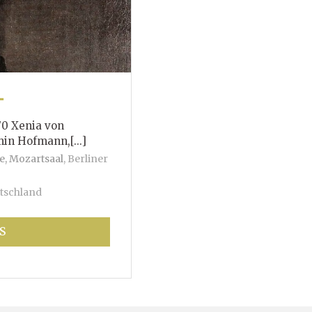
T
70 Xenia von
mann,[...]
e, Mozartsaal
,
Berliner
tschland
S