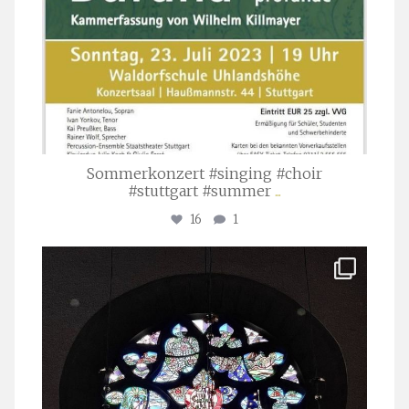
Sommerkonzert #singing #choir
#stuttgart #summer
...
16
1
stuttgarter_oratorienchor
Apr. 1