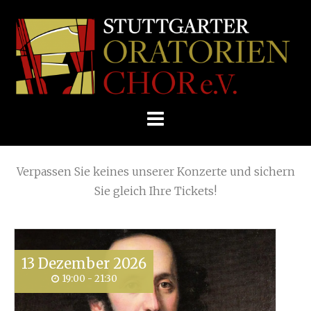
Skip
Home
»
Requiem: Karl Jenkins
»
to
STUTTGARTER
content
ORATORIENCHOR
Die nächsten KONZERTE
E.V.
Verpassen Sie keines unserer Konzerte und sichern
Sie gleich Ihre Tickets!
13
Dezember
2026
19:00 - 21:30