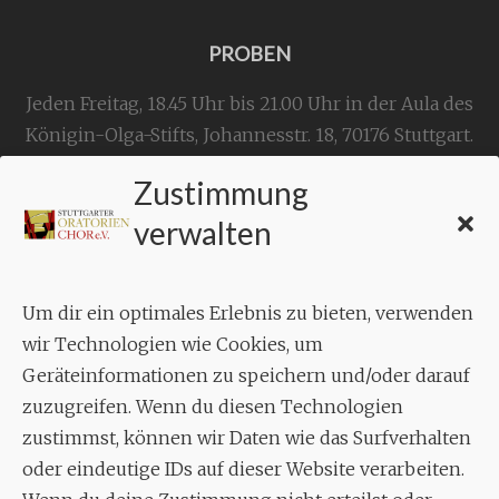
PROBEN
Jeden Freitag, 18.45 Uhr bis 21.00 Uhr in der Aula des
Königin-Olga-Stifts,
Johannesstr. 18,
70176 Stuttgart
.
Zustimmung
KONTAKT
verwalten
Geschäftsstelle:
c./o.
Bruno Feil
Um dir ein optimales Erlebnis zu bieten, verwenden
Aixheimer Str. 18
wir Technologien wie Cookies, um
70619 Stuttgart
Geräteinformationen zu speichern und/oder darauf
zuzugreifen. Wenn du diesen Technologien
MUSIK
zustimmst, können wir Daten wie das Surfverhalten
Musikalischer Leiter:
oder eindeutige IDs auf dieser Website verarbeiten.
Enrico Trummer