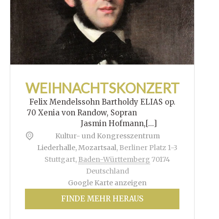
WEIHNACHTSKONZERT
Felix Mendelssohn Bartholdy ELIAS op.
70 Xenia von Randow, Sopran
Jasmin Hofmann,[...]
Kultur- und Kongresszentrum
Liederhalle, Mozartsaal
,
Berliner Platz 1-3
Stuttgart
,
Baden-Württemberg
70174
Deutschland
Google Karte anzeigen
FINDE MEHR HERAUS