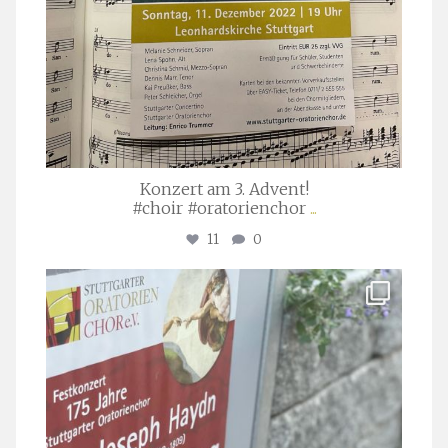
Konzert am 3. Advent!
#choir #oratorienchor
...
11
0
stuttgarter_oratorienchor
Juli 23