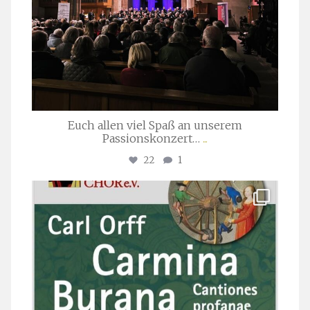
Euch allen viel Spaß an unserem
Passionskonzert…
...
22
1
stuttgarter_oratorienchor
Juli 22