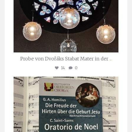
Probe von Dvořáks Stabat Mater in der
...
14
0
stuttgarter_oratorienchor
Nov. 29