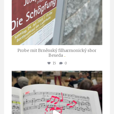
Probe mit Brněnský filharmonický sbor
Beseda
...
15
0
stuttgarter_oratorienchor
Juli 23