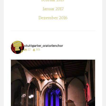
Januar 2017
Dezember 2016
stuttgarter_oratorienchor
27
301
stuttgarter_oratorienchor
März 24