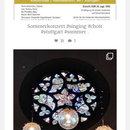
Sommerkonzert #singing #choir
#stuttgart #summer
...
16
1
stuttgarter_oratorienchor
Apr. 1