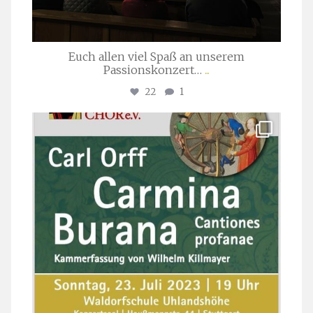
Euch allen viel Spaß an unserem
Passionskonzert…
...
22
1
stuttgarter_oratorienchor
Juli 22