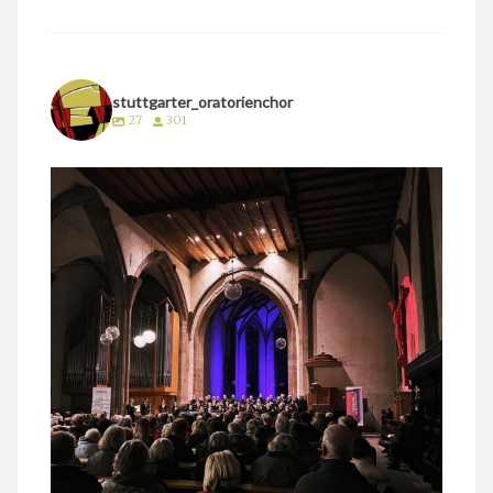
stuttgarter_oratorienchor
27
301
stuttgarter_oratorienchor
März 24