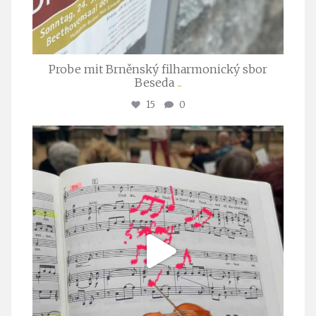
Probe mit Brněnský filharmonický sbor
Beseda
...
15
0
stuttgarter_oratorienchor
Juli 23