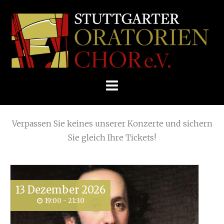
Skip
Home
»
Requiem: Karl Jenkins
»
to
STUTTGARTER
content
ORATORIENCHOR
Die nächsten KONZERTE
E.V.
Verpassen Sie keines unserer Konzerte und sichern
Sie gleich Ihre Tickets!
13
Dezember
2026
19:00 - 21:30