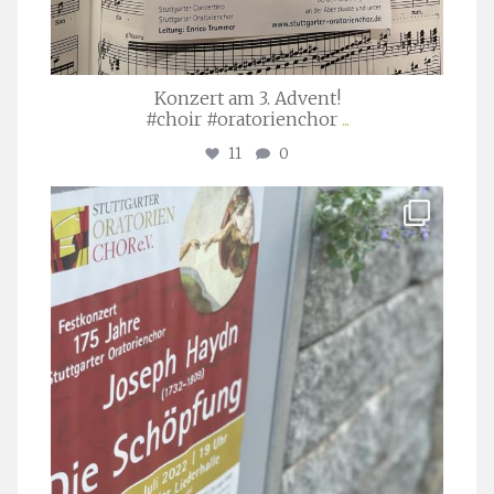
Konzert am 3. Advent!
#choir #oratorienchor
...
11
0
stuttgarter_oratorienchor
Juli 23