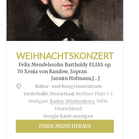
WEIHNACHTSKONZERT
Felix Mendelssohn Bartholdy ELIAS op.
70 Xenia von Randow, Sopran
Jasmin Hofmann,[...]
Kultur- und Kongresszentrum
Liederhalle, Mozartsaal
,
Berliner Platz 1-3
Stuttgart
,
Baden-Württemberg
70174
Deutschland
Google Karte anzeigen
FINDE MEHR HERAUS