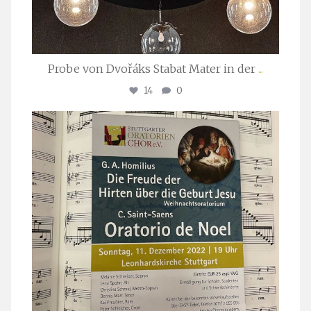
Probe von Dvořáks Stabat Mater in der
...
14
0
stuttgarter_oratorienchor
Nov. 29