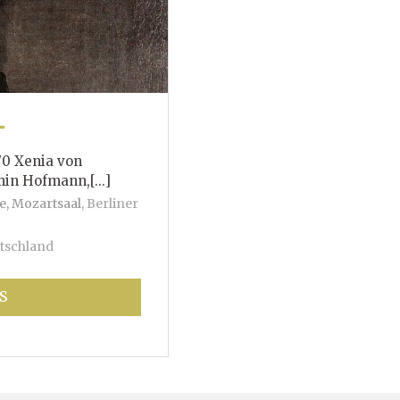
T
70 Xenia von
mann,[...]
e, Mozartsaal
,
Berliner
tschland
S