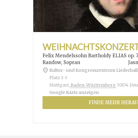
WEIHNACHTSKONZER
Felix Mendelssohn Bartholdy ELIAS op. 
Randow, Sopran Jasmin Hof
Kultur- und Kongresszentrum Liederhall
Platz 1-3
Stuttgart
,
Baden-Württemberg
70174
Deu
Google Karte anzeigen
FINDE MEHR HERAU