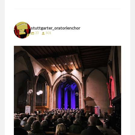
stuttgarter_oratorienchor
27
301
stuttgarter_oratorienchor
März 24