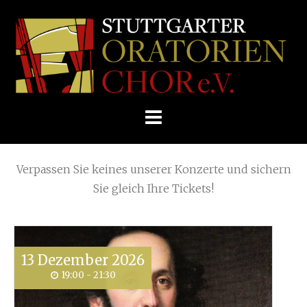
Skip
Home
»
Requiem: Karl Jenkins
»
to
STUTTGARTER
content
ORATORIENCHOR
Die nächsten KONZERTE
E.V.
Verpassen Sie keines unserer Konzerte und sichern
Sie gleich Ihre Tickets!
13
Dezember
2026
19:00 - 21:30