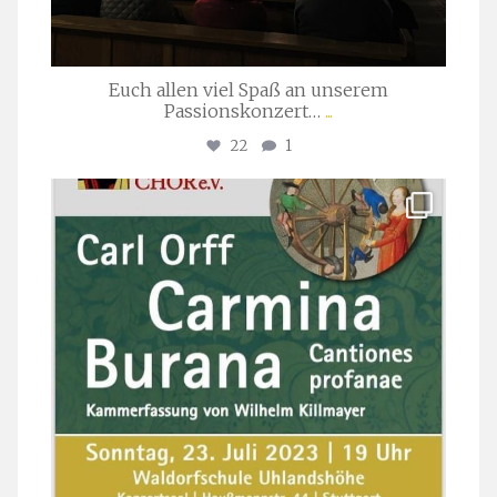
Euch allen viel Spaß an unserem
Passionskonzert…
...
22
1
stuttgarter_oratorienchor
Juli 22