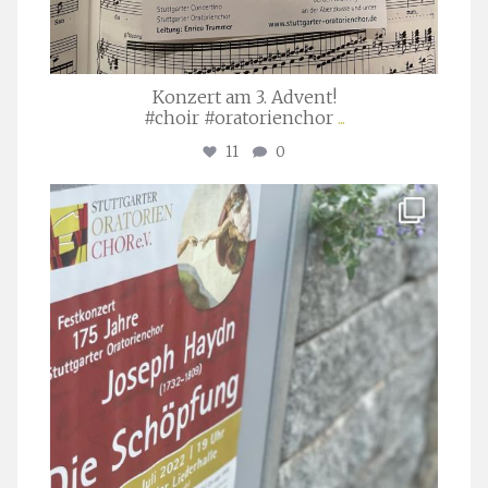
Konzert am 3. Advent!
#choir #oratorienchor
...
11
0
stuttgarter_oratorienchor
Juli 23