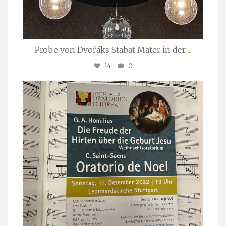
Probe von Dvořáks Stabat Mater in der
...
14
0
stuttgarter_oratorienchor
Nov. 29