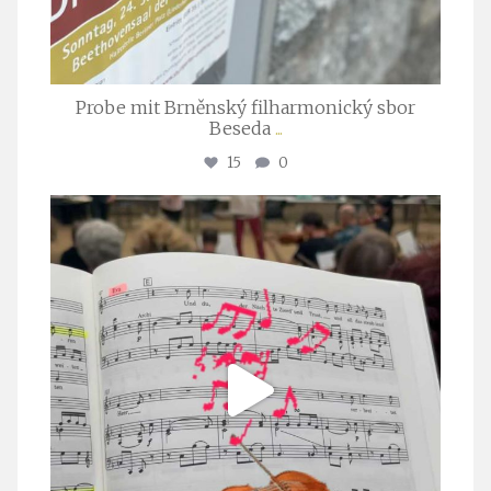
Probe mit Brněnský filharmonický sbor
Beseda
...
15
0
stuttgarter_oratorienchor
Juli 23