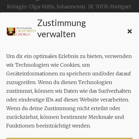
Königin-Olga-Stifts,
Johannesstr. 18,
70176 Stuttgart
.
Zustimmung
KONTAKT
verwalten
Geschäftsstelle:
c./o.
Bruno Feil
Um dir ein optimales Erlebnis zu bieten, verwenden
Aixheimer Str. 18
wir Technologien wie Cookies, um
70619 Stuttgart
Geräteinformationen zu speichern und/oder darauf
zuzugreifen. Wenn du diesen Technologien
MUSIK
zustimmst, können wir Daten wie das Surfverhalten
Musikalischer Leiter:
oder eindeutige IDs auf dieser Website verarbeiten.
Enrico Trummer
Wenn du deine Zustimmung nicht erteilst oder
Tel.
+49 (0)177 / 34 23 57 1
zurückziehst, können bestimmte Merkmale und
Funktionen beeinträchtigt werden.
Facebook
Twitter
YouTube
Instagram