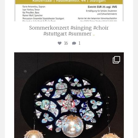
Sommerkonzert #singing #choir
#stuttgart #summer
...
16
1
stuttgarter_oratorienchor
Apr. 1