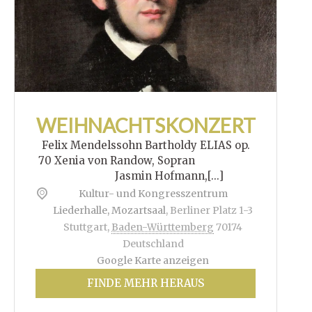
WEIHNACHTSKONZERT
Felix Mendelssohn Bartholdy ELIAS op.
70 Xenia von Randow, Sopran
Jasmin Hofmann,[...]
Kultur- und Kongresszentrum
Liederhalle, Mozartsaal
,
Berliner Platz 1-3
Stuttgart
,
Baden-Württemberg
70174
Deutschland
Google Karte anzeigen
FINDE MEHR HERAUS