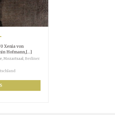
T
70 Xenia von
mann,[...]
e, Mozartsaal
,
Berliner
tschland
S