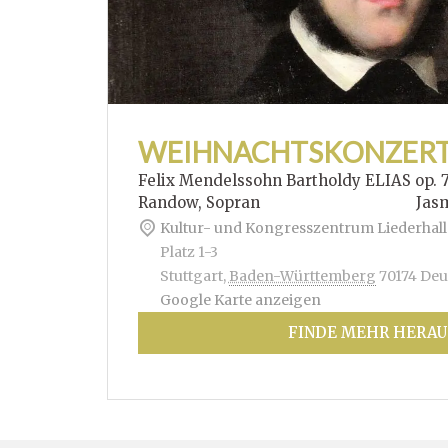
WEIHNACHTSKONZER
Felix Mendelssohn Bartholdy ELIAS op. 
Randow, Sopran Jasmin Hof
Kultur- und Kongresszentrum Liederhall
Platz 1-3
Stuttgart
,
Baden-Württemberg
70174
Deu
Google Karte anzeigen
FINDE MEHR HERAU