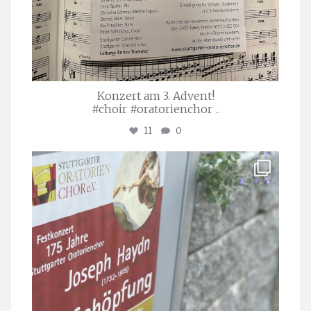
Konzert am 3. Advent!
#choir #oratorienchor
...
11
0
stuttgarter_oratorienchor
Juli 23