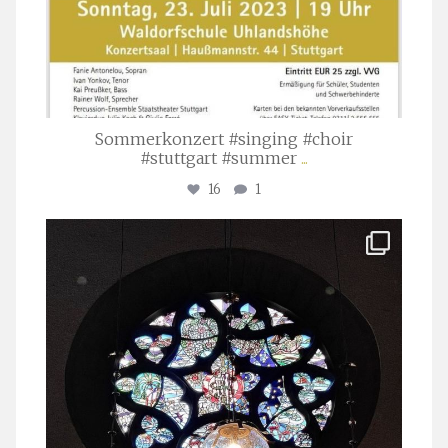
Sommerkonzert #singing #choir
#stuttgart #summer
...
16
1
stuttgarter_oratorienchor
Apr. 1