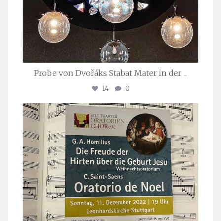
Probe von Dvořáks Stabat Mater in der
...
14
0
stuttgarter_oratorienchor
Nov. 29