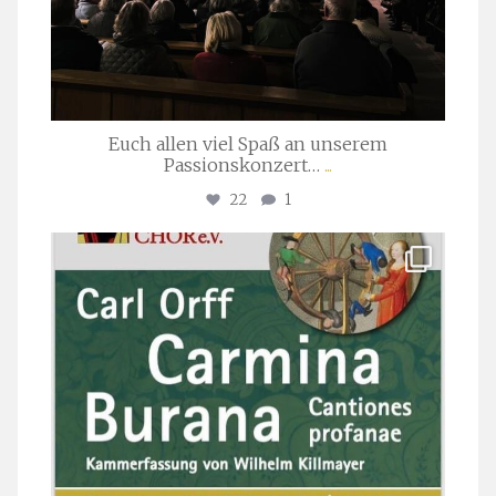
Euch allen viel Spaß an unserem
Passionskonzert…
...
22
1
stuttgarter_oratorienchor
Juli 22