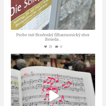
Probe mit Brněnský filharmonický sbor
Beseda
...
15
0
stuttgarter_oratorienchor
Juli 23