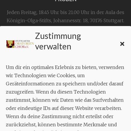
Jeden Freitag, 18.45 Uhr bis 21.00 Uhr in der Aula des
Königin-Olga-Stifts,
Johannesstr. 18,
70176 Stuttgart
.
Zustimmung
KONTAKT
verwalten
Geschäftsstelle:
c./o.
Bruno Feil
Um dir ein optimales Erlebnis zu bieten, verwenden
Aixheimer Str. 18
wir Technologien wie Cookies, um
70619 Stuttgart
Geräteinformationen zu speichern und/oder darauf
zuzugreifen. Wenn du diesen Technologien
MUSIK
zustimmst, können wir Daten wie das Surfverhalten
Musikalischer Leiter:
oder eindeutige IDs auf dieser Website verarbeiten.
Enrico Trummer
Wenn du deine Zustimmung nicht erteilst oder
Tel.
+49 (0)177 / 34 23 57 1
zurückziehst, können bestimmte Merkmale und