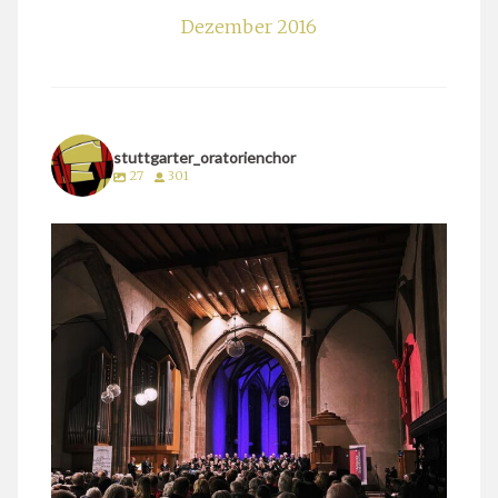
Dezember 2016
stuttgarter_oratorienchor
27
301
stuttgarter_oratorienchor
März 24