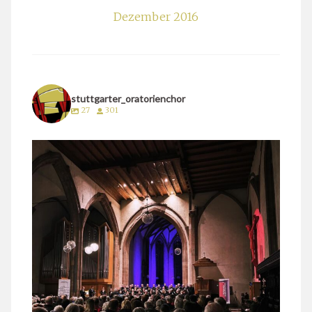
Dezember 2016
stuttgarter_oratorienchor
27
301
stuttgarter_oratorienchor
März 24