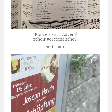
Konzert am 3. Advent!
#choir #oratorienchor
...
11
0
stuttgarter_oratorienchor
Juli 23