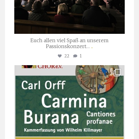
Euch allen viel Spaß an unserem
Passionskonzert…
...
22
1
stuttgarter_oratorienchor
Juli 22