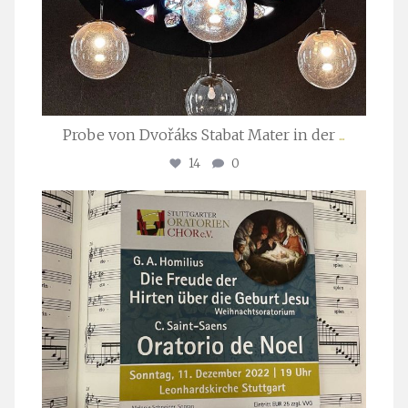
Probe von Dvořáks Stabat Mater in der
...
14
0
stuttgarter_oratorienchor
Nov. 29