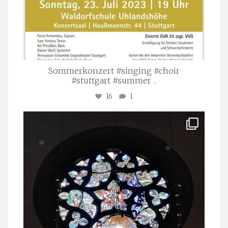
Sommerkonzert #singing #choir
#stuttgart #summer
...
16
1
stuttgarter_oratorienchor
Apr. 1