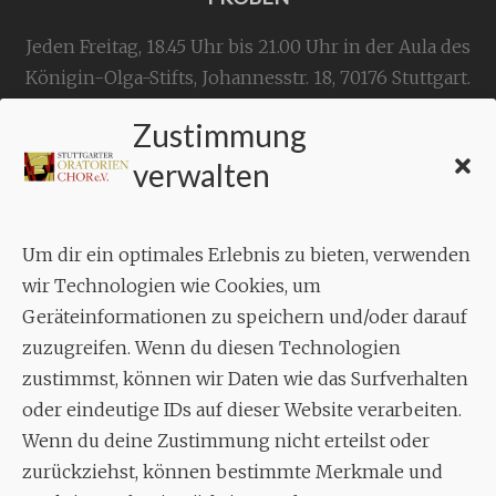
Jeden Freitag, 18.45 Uhr bis 21.00 Uhr in der Aula des
Königin-Olga-Stifts,
Johannesstr. 18,
70176 Stuttgart
.
Zustimmung
KONTAKT
verwalten
Geschäftsstelle:
c./o.
Bruno Feil
Um dir ein optimales Erlebnis zu bieten, verwenden
Aixheimer Str. 18
wir Technologien wie Cookies, um
70619 Stuttgart
Geräteinformationen zu speichern und/oder darauf
zuzugreifen. Wenn du diesen Technologien
MUSIK
zustimmst, können wir Daten wie das Surfverhalten
Musikalischer Leiter:
oder eindeutige IDs auf dieser Website verarbeiten.
Enrico Trummer
Wenn du deine Zustimmung nicht erteilst oder
Tel.
+49 (0)177 / 34 23 57 1
zurückziehst, können bestimmte Merkmale und