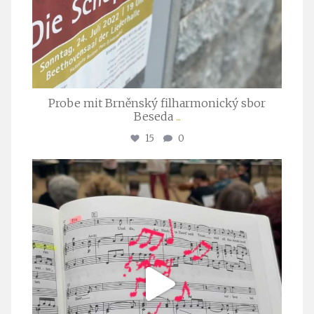
Probe mit Brněnský filharmonický sbor
Beseda
...
15
0
stuttgarter_oratorienchor
Juli 23