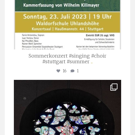
Sommerkonzert #singing #choir
#stuttgart #summer
...
16
1
stuttgarter_oratorienchor
Apr. 1