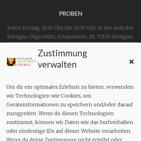
PROBEN
Jeden Freitag, 18.45 Uhr bis 21.00 Uhr in der Aula des
Königin-Olga-Stifts,
Johannesstr. 18,
70176 Stuttgart
.
Zustimmung
KONTAKT
verwalten
Geschäftsstelle:
c./o.
Bruno Feil
Um dir ein optimales Erlebnis zu bieten, verwenden
Aixheimer Str. 18
wir Technologien wie Cookies, um
70619 Stuttgart
Geräteinformationen zu speichern und/oder darauf
zuzugreifen. Wenn du diesen Technologien
MUSIK
zustimmst, können wir Daten wie das Surfverhalten
Musikalischer Leiter:
oder eindeutige IDs auf dieser Website verarbeiten.
Enrico Trummer
Wenn du deine Zustimmung nicht erteilst oder