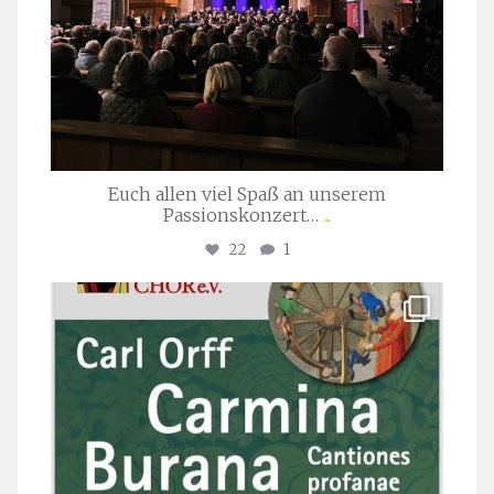
Euch allen viel Spaß an unserem
Passionskonzert…
...
22
1
stuttgarter_oratorienchor
Juli 22