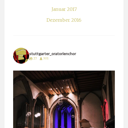
Januar 2017
Dezember 2016
stuttgarter_oratorienchor
27
301
stuttgarter_oratorienchor
März 24