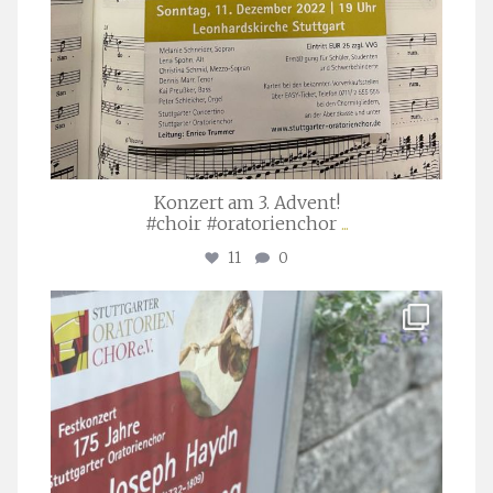
Konzert am 3. Advent!
#choir #oratorienchor
...
11
0
stuttgarter_oratorienchor
Juli 23