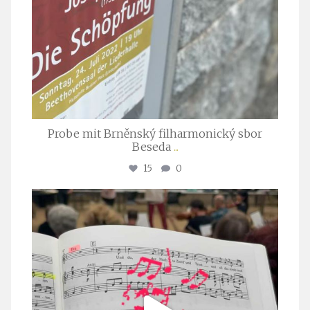
Probe mit Brněnský filharmonický sbor
Beseda
...
15
0
stuttgarter_oratorienchor
Juli 23