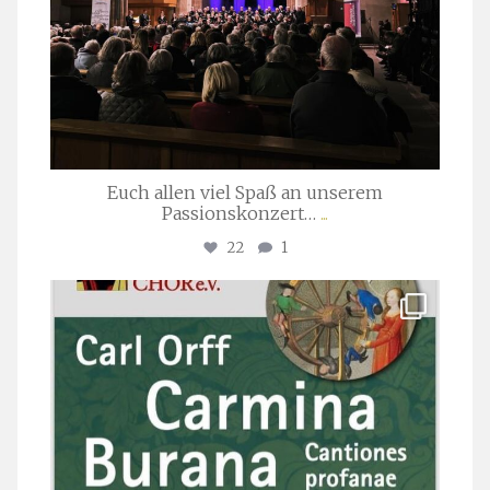
Euch allen viel Spaß an unserem
Passionskonzert…
...
22
1
stuttgarter_oratorienchor
Juli 22