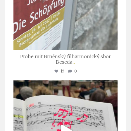
Probe mit Brněnský filharmonický sbor
Beseda
...
15
0
stuttgarter_oratorienchor
Juli 23