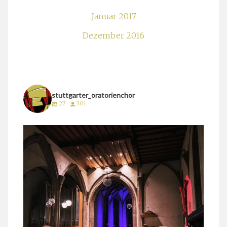
Januar 2017
Dezember 2016
stuttgarter_oratorienchor
27
301
stuttgarter_oratorienchor
März 24