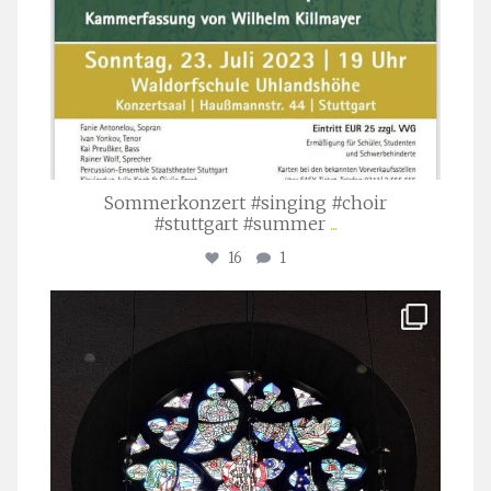
Sommerkonzert #singing #choir
#stuttgart #summer
...
16
1
stuttgarter_oratorienchor
Apr. 1