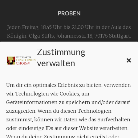
PROBEN
Jeden Freitag, 18.45 Uhr bis 21.00 Uhr in der Aula des
Königin-Olga-Stifts,
Johannesstr. 18,
70176 Stuttgart
.
Zustimmung
KONTAKT
verwalten
Geschäftsstelle:
c./o.
Bruno Feil
Um dir ein optimales Erlebnis zu bieten, verwenden
Aixheimer Str. 18
wir Technologien wie Cookies, um
70619 Stuttgart
Geräteinformationen zu speichern und/oder darauf
zuzugreifen. Wenn du diesen Technologien
MUSIK
zustimmst, können wir Daten wie das Surfverhalten
Musikalischer Leiter:
oder eindeutige IDs auf dieser Website verarbeiten.
Enrico Trummer
Wenn du deine Zustimmung nicht erteilst oder