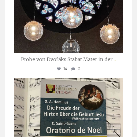
Probe von Dvořáks Stabat Mater in der
...
14
0
stuttgarter_oratorienchor
Nov. 29