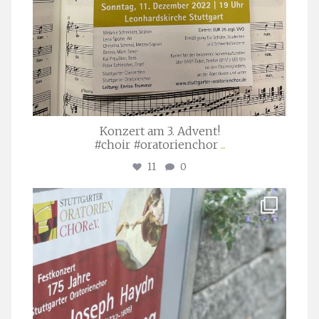
Konzert am 3. Advent!
#choir #oratorienchor
...
11
0
stuttgarter_oratorienchor
Juli 23