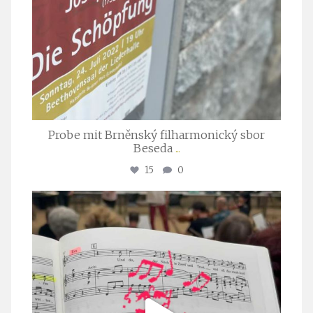
Probe mit Brněnský filharmonický sbor
Beseda
...
15
0
stuttgarter_oratorienchor
Juli 23