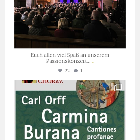
Euch allen viel Spaß an unserem
Passionskonzert…
...
22
1
stuttgarter_oratorienchor
Juli 22