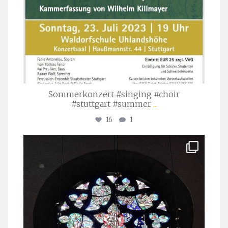
Sommerkonzert #singing #choir
#stuttgart #summer
...
16
1
stuttgarter_oratorienchor
Apr. 1