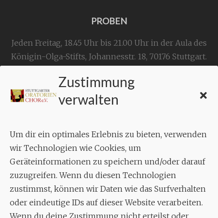
PROBEN
Jeden Freitag, 18.45 Uhr bis 21.00 Uhr in der Aula des
Königin-Olga-Stifts,
Johannesstr. 18,
70176 Stuttgart
.
Zustimmung
KONTAKT
verwalten
Geschäftsstelle:
c./o.
Bruno Feil
Um dir ein optimales Erlebnis zu bieten, verwenden
Aixheimer Str. 18
wir Technologien wie Cookies, um
70619 Stuttgart
Geräteinformationen zu speichern und/oder darauf
zuzugreifen. Wenn du diesen Technologien
MUSIK
zustimmst, können wir Daten wie das Surfverhalten
Musikalischer Leiter:
oder eindeutige IDs auf dieser Website verarbeiten.
Enrico Trummer
Wenn du deine Zustimmung nicht erteilst oder