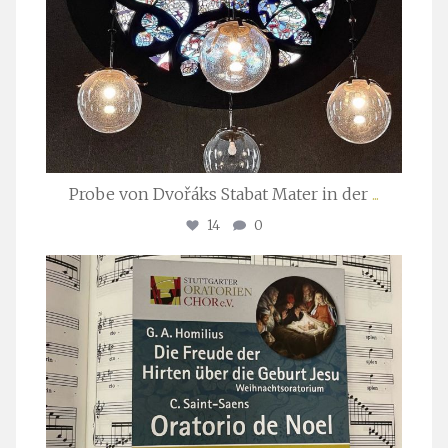
Probe von Dvořáks Stabat Mater in der
...
14
0
stuttgarter_oratorienchor
Nov. 29