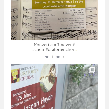
Konzert am 3. Advent!
#choir #oratorienchor
...
11
0
stuttgarter_oratorienchor
Juli 23