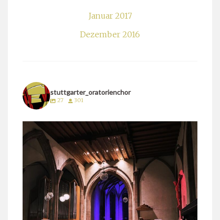
Januar 2017
Dezember 2016
stuttgarter_oratorienchor
27
301
stuttgarter_oratorienchor
März 24