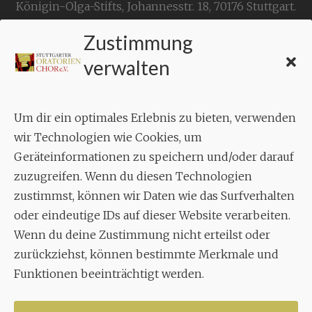
Königin-Olga-Stifts,
Johannesstr. 18,
70176 Stuttgart
.
Zustimmung
KONTAKT
verwalten
Geschäftsstelle:
c./o.
Bruno Feil
Um dir ein optimales Erlebnis zu bieten, verwenden
Aixheimer Str. 18
wir Technologien wie Cookies, um
70619 Stuttgart
Geräteinformationen zu speichern und/oder darauf
zuzugreifen. Wenn du diesen Technologien
MUSIK
zustimmst, können wir Daten wie das Surfverhalten
Musikalischer Leiter:
oder eindeutige IDs auf dieser Website verarbeiten.
Enrico Trummer
Wenn du deine Zustimmung nicht erteilst oder
Tel.
+49 (0)177 / 34 23 57 1
zurückziehst, können bestimmte Merkmale und
Funktionen beeinträchtigt werden.
Facebook
Twitter
YouTube
Instagram