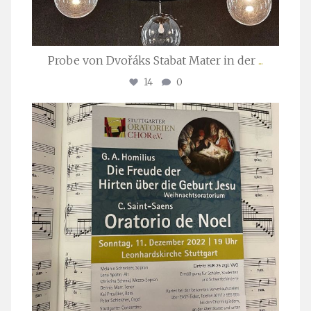
Probe von Dvořáks Stabat Mater in der
...
14
0
stuttgarter_oratorienchor
Nov. 29