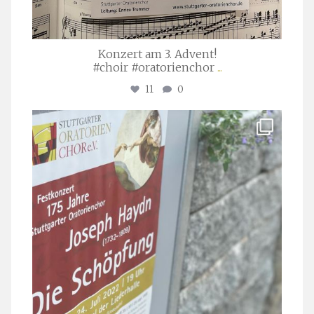
Konzert am 3. Advent!
#choir #oratorienchor
...
11
0
stuttgarter_oratorienchor
Juli 23