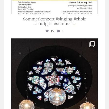
Sommerkonzert #singing #choir
#stuttgart #summer
...
16
1
stuttgarter_oratorienchor
Apr. 1