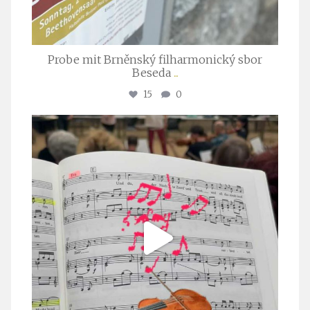
Probe mit Brněnský filharmonický sbor
Beseda
...
15
0
stuttgarter_oratorienchor
Juli 23