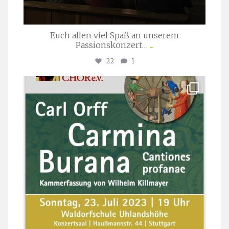
Euch allen viel Spaß an unserem
Passionskonzert…
...
22
1
stuttgarter_oratorienchor
Juli 22