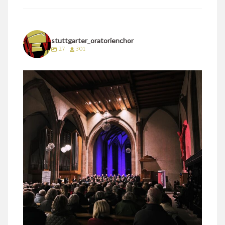
stuttgarter_oratorienchor
27
301
stuttgarter_oratorienchor
März 24